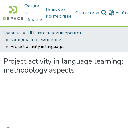
Фонди
Пошук за
та
Статистика
Увій
критеріями
зібрання
Головна
ННІ загальноуніверситетської підготовки
кафедра Іноземні мови
Project activity in language learning: methodology aspects
Project activity in language learning:
methodology aspects