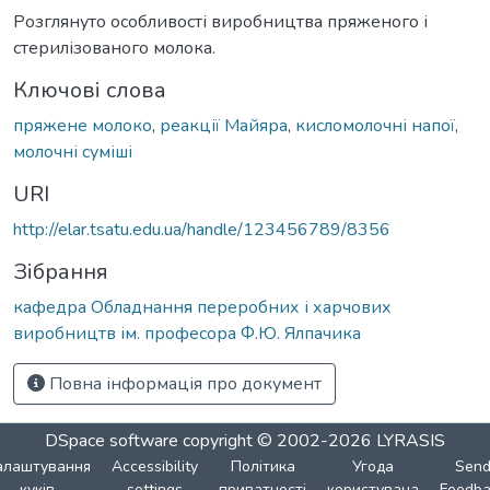
Розглянуто особливості виробництва пряженого і
стерилізованого молока.
Ключові слова
пряжене молоко
,
реакції Майяра
,
кисломолочні напої
,
молочні суміші
URI
http://elar.tsatu.edu.ua/handle/123456789/8356
Зібрання
кафедра Обладнання переробних і харчових
виробництв ім. професора Ф.Ю. Ялпачика
Повна інформація про документ
DSpace software
copyright © 2002-2026
LYRASIS
алаштування
Accessibility
Політика
Угода
Sen
куків
settings
приватності
користувача
Feedba