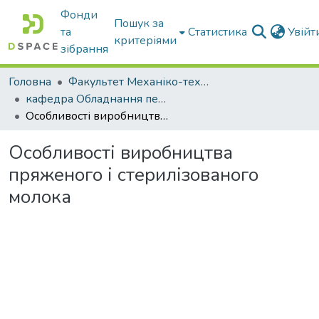
Фонди
Пошук за
та
Статистика
Увій
критеріями
зібрання
Головна
Факультет Механіко-технологічний
кафедра Обладнання переробних і харчових виробництв ім. професора Ф.Ю. Ялпачика
Особливості виробництва пряженого і стерилізованого молока
Особливості виробництва
пряженого і стерилізованого
молока