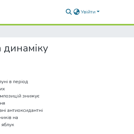
Увійти
 динаміку
уні в період
их
омпозицій знижує
ння
ані антиоксидантні
ників на
 яблук