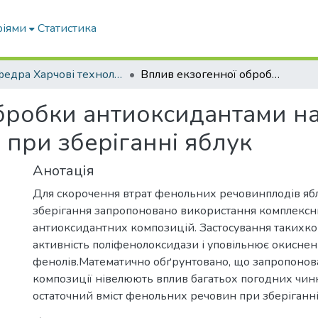
ріями
Статистика
Кафедра Харчові технологіі та готельно-ресторанна справа
Вплив екзогенної обробки антиоксидантами на динаміку фенольних речовин при зберіганні яблук
бробки антиоксидантами на
при зберіганні яблук
Анотація
Для скорочення втрат фенольних речовинплодів ябл
зберігання запропоновано використання комплексн
антиоксидантних композицій. Застосування такихк
активність поліфенолоксидази і уповільнює окисне
фенолів.Математично обґрунтовано, що запропонов
композиції нівелюють вплив багатьох погодних чин
остаточний вміст фенольних речовин при зберіганні