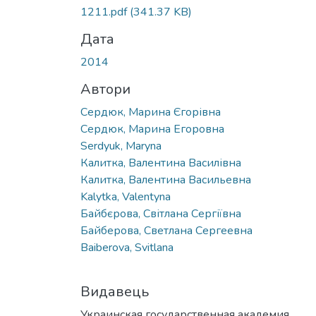
1211.pdf
(341.37 KB)
Дата
2014
Автори
Сердюк, Марина Єгорівна
Сердюк, Марина Егоровна
Serdyuk, Maryna
Калитка, Валентина Василівна
Калитка, Валентина Васильевна
Kalytka, Valentyna
Байбєрова, Світлана Сергіївна
Байберова, Светлана Сергеевна
Baiberova, Svitlana
Видавець
Украинская государственная академия