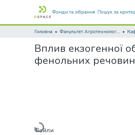
Фонди та зібрання
Пошук за крите
Головна
Факультет Агротехнологій та екології
Вплив екзогенної о
фенольних речовин 
Вантажиться...
Файли