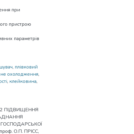
ення при
ного пристрою
ивних параметрів
шувач
,
плівковий
мне охолодження
,
сті
,
клейковина
,
а 2 ПІДВИЩЕННЯ
ЛАДНАННЯ
ОГОСПОДАРСЬКОЇ
проф. О.П. ПРІСС,