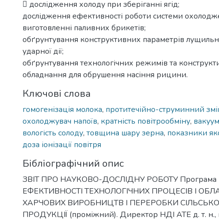
 дослідження холоду при зберіганні ягід;
дослідження ефективності роботи системи охолодж
виготовленні паливних брикетів;
обґрунтування конструктивних параметрів лущиль
ударної дії;
обґрунтування технологічних режимів та конструкт
обладнання для обрушення насіння рицини.
Ключові слова
гомогенізація молока
,
протитечійно-струминний змі
охолоджувач напоїв
,
кратність повітрообміну
,
вакуу
вологість солоду
,
товщина шару зерна
,
показники яко
доза іонізації повітря
Бібліографічний опис
ЗВІТ ПРО НАУКОВО-ДОСЛІДНУ РОБОТУ Програм
ЕФЕКТИВНОСТІ ТЕХНОЛОГІЧНИХ ПРОЦЕСІВ І ОБ
ХАРЧОВИХ ВИРОБНИЦТВ І ПЕРЕРОБКИ СІЛЬСЬК
ПРОДУКЦІЇ (проміжний). Директор НДІ АТЕ д. т. н., 