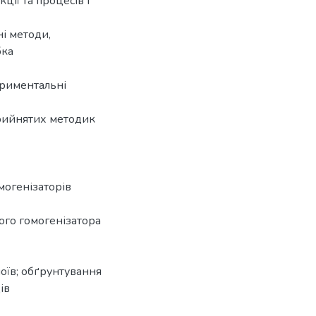
ції та процесів і
і методи,
бка
ериментальні
прийнятих методик
могенізаторів
ого гомогенізатора
оїв; обґрунтування
ів