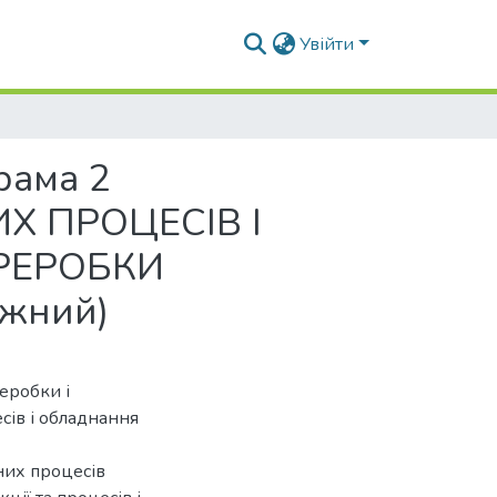
Увійти
ама 2
Х ПРОЦЕСІВ І
РЕРОБКИ
жний)
еробки і
сів і обладнання
них процесів