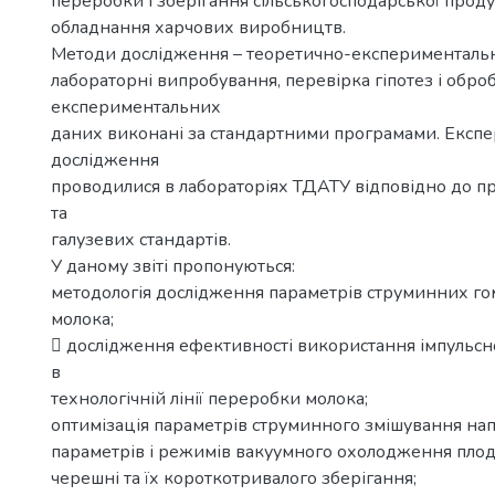
переробки і зберігання сільськогосподарської продук
обладнання харчових виробництв.
Методи дослідження – теоретично-експериментальн
лабораторні випробування, перевірка гіпотез і обро
експериментальних
даних виконані за стандартними програмами. Експ
дослідження
проводилися в лабораторіях ТДАТУ відповідно до 
та
галузевих стандартів.
У даному звіті пропонуються:
методологія дослідження параметрів струминних го
молока;
 дослідження ефективності використання імпульсн
в
технологічній лінії переробки молока;
оптимізація параметрів струминного змішування нап
параметрів і режимів вакуумного охолодження плод
черешні та їх короткотривалого зберігання;