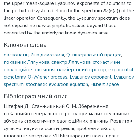
the upper mean-square Lyapunov exponents of solutions to
the perturbed system belong to the spectrum 𝑅𝑒(𝜎(𝐴)) of the
linear operator. Consequently, the Lyapunov spectrum does
not expand: no new asymptotic values beyond those
generated by the underlying linear dynamics arise.
Ключові слова
експоненційна дихотомія
,
Q-вінерівський процес
,
показник Ляпунова
,
спектр Ляпунова
,
стохастичне
еволюційне рівняння
,
гільбертовий простір
,
exponential
dichotomy
,
Q-Wiener process
,
Lyapunov exponent
,
Lyapunov
spectrum
,
stochastic evolution equation
,
Hilbert space
Бібліографічний опис
Штефан Д., Станжицький О. М. Збереження
показників генерального росту при малих нелінійних
збурень стохастичних еволюційних рівнянь. Розвиток
сучасної науки та освіти: реалії, проблеми якості,
інновації : матеріали VІІ Міжнародної наук.-практ.