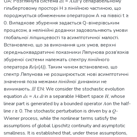
UA: Розглянута система 𝑑𝑥 = 𝐴𝑥𝑑𝑡 у сепарабельному
гільбертовому просторі H з лінійною частиною, що
породжується обмеженим оператором A на піввісі t ≥
0. Випадкове збурення задається Q-вінерівським
процесом, а нелінійні доданки задовольняють умови
глобальної ліпшицевості та асимптотичної малості.
Встановлено, що за виконання цих умов, верхні
середньоквадратичні показники Ляпунова розв’язків
збуреної системи належать спектру лінійного
оператора 𝑅𝑒(𝜎(𝐴)). Таким чином встановлено, що
спектр Ляпунова не розширюється: нові асимптотичні
значення поза межами лінійної динаміки не
виникають. /// EN: We consider the stochastic evolution
equation 𝑑𝑥 = 𝐴𝑥 𝑑𝑡 in a separable Hilbert space 𝐻, whose
linear part is generated by a bounded operator 𝐴on the half-
line 𝑡 ≥ 0. The stochastic perturbation is driven by a 𝑄-
Wiener process, while the nonlinear terms satisfy the
assumptions of global Lipschitz continuity and asymptotic
smallness. It is established that, under these assumptions,