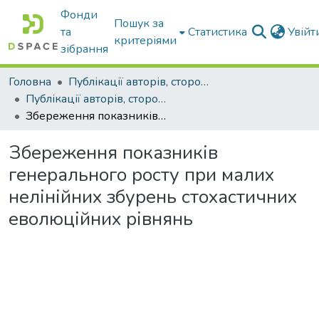
Фонди
Пошук за
та
Статистика
Увій
критеріями
зібрання
Головна
Публікації авторів, сторонніх університету
Публікації авторів, сторонніх університету
Збереження показників генерального росту при малих нелінійних збурень стохастичних еволюційних рівнянь
Збереження показників
генерального росту при малих
нелінійних збурень стохастичних
еволюційних рівнянь