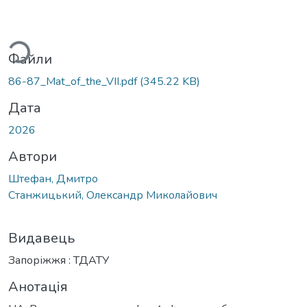
иться...
Файли
86-87_Mat_of_the_VІІ.pdf
(345.22 KB)
Дата
2026
Автори
Штефан, Дмитро
Станжицький, Олександр Миколайович
Видавець
Запоріжжя : ТДАТУ
Анотація