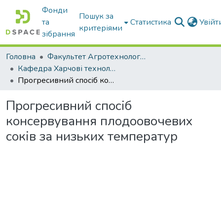
Фонди
Пошук за
та
Статистика
Увій
критеріями
зібрання
Головна
Факультет Агротехнологій та екології
Кафедра Харчові технологіі та готельно-ресторанна справа
Прогресивний спосіб консервування плодоовочевих соків за низьких температур
Прогресивний спосіб
консервування плодоовочевих
соків за низьких температур