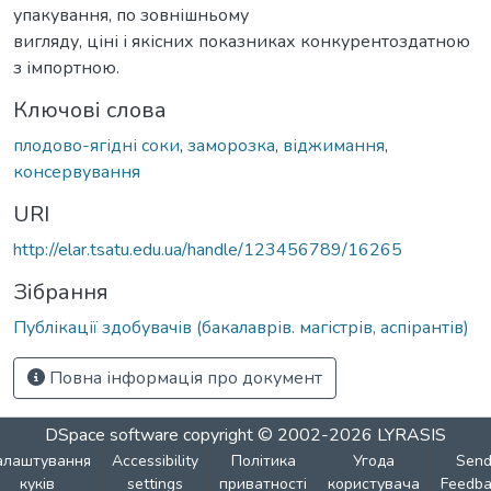
упакування, по зовнішньому
вигляду, ціні і якісних показниках конкурентоздатною
з імпортною.
Ключові слова
плодово-ягідні соки
,
заморозка
,
віджимання
,
консервування
URI
http://elar.tsatu.edu.ua/handle/123456789/16265
Зібрання
Публікації здобувачів (бакалаврів. магістрів, аспірантів)
Повна інформація про документ
DSpace software
copyright © 2002-2026
LYRASIS
алаштування
Accessibility
Політика
Угода
Sen
куків
settings
приватності
користувача
Feedba