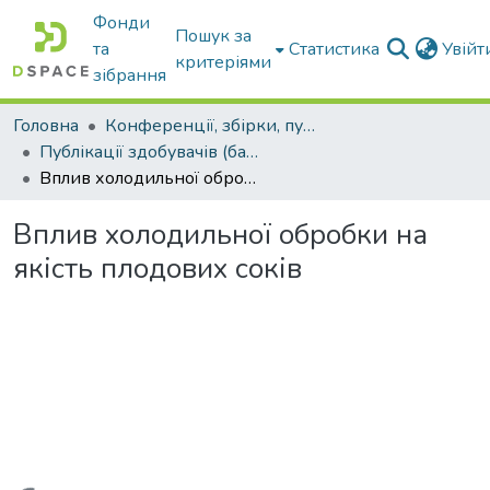
Фонди
Пошук за
та
Статистика
Увій
критеріями
зібрання
Головна
Конференції, збірки, публікації молодих вчених і здобувачів : магістрів, бакалаврів, аспірантів.
Публікації здобувачів (бакалаврів. магістрів, аспірантів)
Вплив холодильної обробки на якість плодових соків
Вплив холодильної обробки на
якість плодових соків