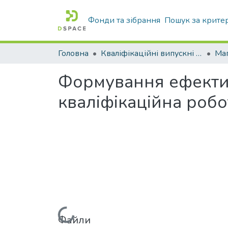
Фонди та зібрання
Пошук за крите
Головна
Кваліфікаційні випускні роботи бакалаврів і магістрів
Маг
Формування ефективн
кваліфікаційна робо
Файли