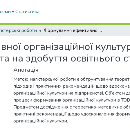
ріями
Статистика
істерські роботи
Формування ефективної організаційної культури на підприємстві: кваліфікаційна робота на здобуття освітнього ступеня Магістр
ої організаційної культур
та на здобуття освітнього с
Анотація
Метою магістерської роботи є обґрунтування теор
підходів і практичних рекомендацій щодо вдоскон
організаційної культури на підприємстві. Об’єктом 
процеси формування організаційної культури в ТОВ 
Предметом дослідження є теоретико-методичне обґ
практичні рекомендації щодо удосконалення форм
організаційної культури.