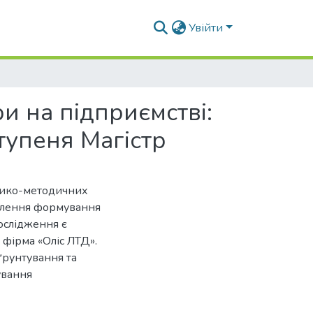
Увійти
и на підприємстві:
тупеня Магістр
етико-методичних
алення формування
дослідження є
фірма «Оліс ЛТД».
рунтування та
ування