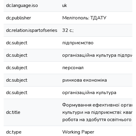
dc.language.iso
uk
dc.publisher
Мелітополь: ТДАТУ
dc.relation.ispartofseries
32 с.;
dc.subject
підприємство
dc.subject
організаційна культура підпри
dc.subject
персонал
dc.subject
ринкова економіка
dc.subject
організаційна культура
Формування ефективної органі
dc.title
культури на підприємстві: квал
робота на здобуття освітнього с
dc.type
Working Paper