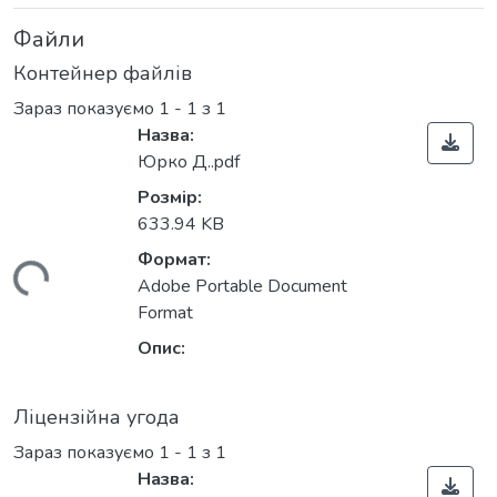
Файли
Контейнер файлів
Зараз показуємо
1 - 1 з 1
Назва:
Юрко Д..pdf
Розмір:
633.94 KB
Формат:
иться...
Adobe Portable Document
Format
Опис:
Ліцензійна угода
Зараз показуємо
1 - 1 з 1
Назва: