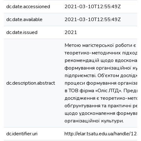
dc.date.accessioned
2021-03-10T12:55:49Z
dc.date.available
2021-03-10T12:55:49Z
dc.date.issued
2021
Метою магістерської роботи є 
теоретико-методичних підходів
рекомендацій щодо вдосконал
формування організаційної кул
підприємстві. Об’єктом дослідж
dc.description.abstract
процеси формування організац
в ТОВ фірма «Оліс ЛТД». Предм
дослідження є теоретико-мето
обґрунтування та практичні ре
щодо удосконалення формуван
організаційної культури.
dc.identifier.uri
http://elar.tsatu.edu.ua/handle/