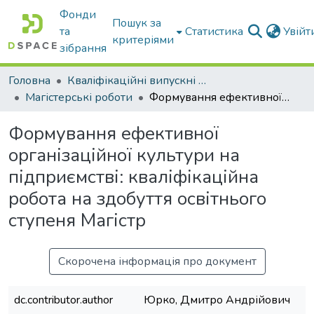
Фонди
Пошук за
та
Статистика
Увій
критеріями
зібрання
Головна
Кваліфікаційні випускні роботи бакалаврів і магістрів
Магістерські роботи
Формування ефективної організаційної культури на підприємстві: кваліфікаційна робота на здобуття освітнього ступеня Магістр
Формування ефективної
організаційної культури на
підприємстві: кваліфікаційна
робота на здобуття освітнього
ступеня Магістр
Скорочена інформація про документ
dc.contributor.author
Юрко, Дмитро Андрійович