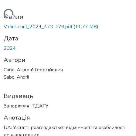
житься...
Файли
V mnr. conf_2024_473-478.pdf
(11.77 MB)
Дата
2024
Автори
Сабо, Андрій Георгійович
Sabo, Andrii
Видавець
Запоріжжя : ТДАТУ
Анотація
UA: У статті розглядаються відмінності та особливості
декларативних