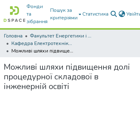
Фонди
Пошук за
та
Статистика
Увій
критеріями
зібрання
Головна
Факультет Енергетики і комп'ютерних технологій
Кафедра Електротехніки і електромеханіки ім. проф. В.В. Овчарова
Можливі шляхи підвищення долі процедурної складової в інженерній освіті
Можливі шляхи підвищення долі
процедурної складової в
інженерній освіті