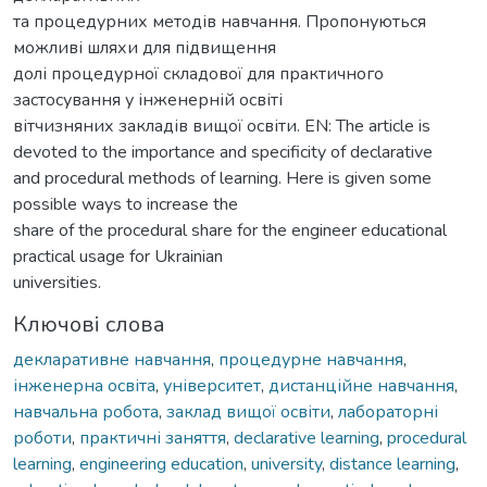
та процедурних методів навчання. Пропонуються
можливі шляхи для підвищення
долі процедурної складової для практичного
застосування у інженерній освіті
вітчизняних закладів вищої освіти. EN: The article is
devoted to the importance and specificity of declarative
and procedural methods of learning. Here is given some
possible ways to increase the
share of the procedural share for the engineer educational
practical usage for Ukrainian
universities.
Ключові слова
декларативне навчання
,
процедурне навчання
,
інженерна освіта
,
університет
,
дистанційне навчання
,
навчальна робота
,
заклад вищої освіти
,
лабораторні
роботи
,
практичні заняття
,
declarative learning
,
procedural
learning
,
engineering education
,
university
,
distance learning
,