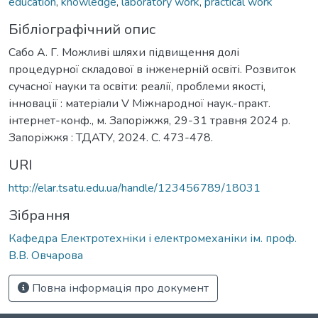
education
,
knowledge
,
laboratory work
,
practical work
Бібліографічний опис
Сабо А. Г. Можливі шляхи підвищення долі
процедурної складової в інженерній освіті. Розвиток
сучасної науки та освіти: реалії, проблеми якості,
інновації : матеріали V Міжнародної наук.-практ.
інтернет-конф., м. Запоріжжя, 29-31 травня 2024 р.
Запоріжжя : ТДАТУ, 2024. С. 473-478.
URI
http://elar.tsatu.edu.ua/handle/123456789/18031
Зібрання
Кафедра Електротехніки і електромеханіки ім. проф.
В.В. Овчарова
Повна інформація про документ