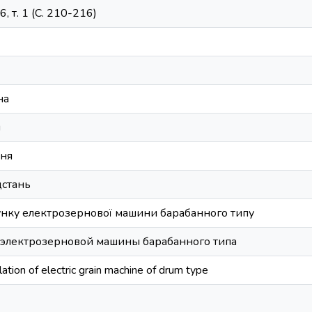
, т. 1 (С. 210-216)
на
я
ння
дстань
нку електрозернової машини барабанного типу
 электрозерновой машины барабанного типа
ation of electric grain machine of drum type