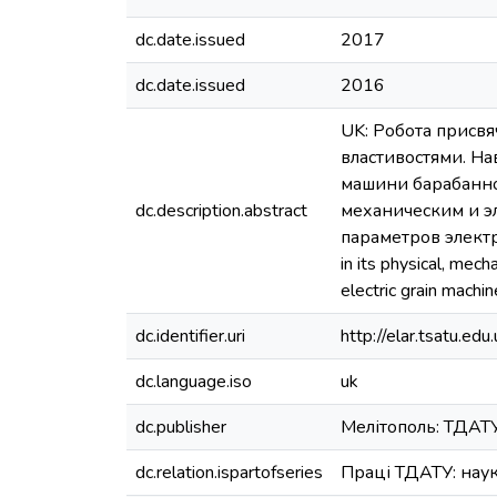
dc.date.issued
2017
dc.date.issued
2016
UK: Робота присвя
властивостями. Н
машини барабанно
dc.description.abstract
механическим и э
параметров электро
in its physical, mech
electric grain machi
dc.identifier.uri
http://elar.tsatu.
dc.language.iso
uk
dc.publisher
Мелітополь: ТДАТ
dc.relation.ispartofseries
Праці ТДАТУ: науко