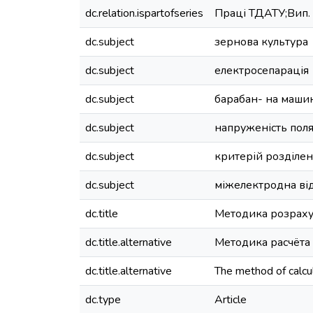
dc.relation.ispartofseries
Праці ТДАТУ;Вип. 6
dc.subject
зернова культура
dc.subject
електросепарація
dc.subject
барабан- на маши
dc.subject
напруженість пол
dc.subject
критерій розділе
dc.subject
міжелектродна ві
dc.title
Методика розраху
dc.title.alternative
Методика расчёта
dc.title.alternative
The method of calcul
dc.type
Article