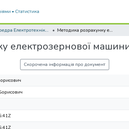
ріями
Статистика
Кафедра Електротехніки і електромеханіки ім. проф. В.В. Овчарова
Методика розрахунку електрозернової машини барабанного типу
у електрозернової машини
Скорочена інформація про документ
Борисович
Борисович
5:41Z
5:41Z