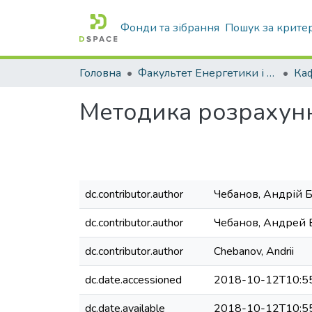
Фонди та зібрання
Пошук за крите
Головна
Факультет Енергетики і комп'ютерних технологій
Методика розрахунк
dc.contributor.author
Чебанов, Андрій 
dc.contributor.author
Чебанов, Андрей 
dc.contributor.author
Chebanov, Andrii
dc.date.accessioned
2018-10-12T10:5
dc.date.available
2018-10-12T10:5