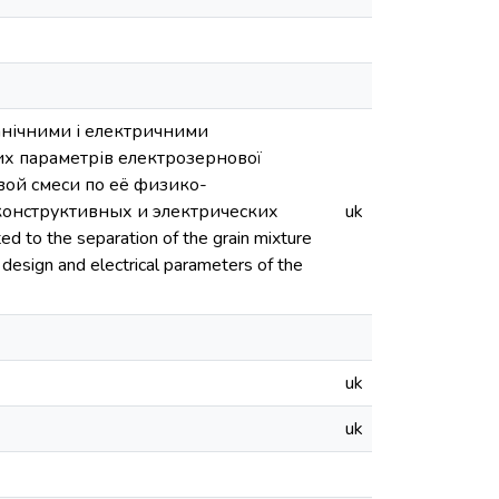
ханічними і електричними
их параметрів електрозернової
вой смеси по её физико-
конструктивных и электрических
uk
o the separation of the grain mixture
f design and electrical parameters of the
uk
uk