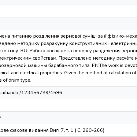
чена питанню розділення зернової суміші за її фізико-ме
аведено методику розрахунку конструктивних і електричн
го типу. RU: Работа посвящена вопросу разделения зерно
лектрическим свойствам. Представлено методику расчёта 
зерновой машины барабанного типа. EN:The work is devoted t
anical and electrical properties. Given the method of calculation o
ne of drum type.
edu.ua/handle/123456789/4596
У
ве фахове видання;Вип. 7, т. 1 ( С. 260-266)