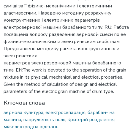
суміші за її фізико-механічними і електричними
властивостями. Наведено методику розрахунку
конструктивних і електричних параметрів
електрозернової машини барабанного типу. RU: Работа
посвящена вопросу разделения зерновой смеси по её
физико-механическим и электрическим свойствам.
Представлено методику расчёта конструктивных и
электрических
параметров электрозерновой машины барабанного
типа. EN:The work is devoted to the separation of the grain
mixture in its physical, mechanical and electrical properties.
Given the method of calculation of design and electrical
parameters of the electric grain machine of drum type.
Ключові слова
зернова культура
,
електросепарація
,
барабан- на
машина
,
напруженість поля
,
критерій розділення
,
міжелектродна відстань