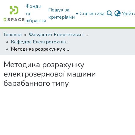
Фонди
Пошук за
та
Статистика
Увій
критеріями
зібрання
Головна
Факультет Енергетики і комп'ютерних технологій
Кафедра Електротехніки і електромеханіки ім. проф. В.В. Овчарова
Методика розрахунку електрозернової машини барабанного типу
Методика розрахунку
електрозернової машини
барабанного типу