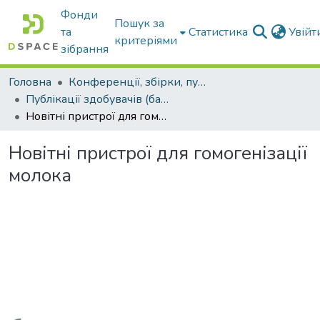
Фонди
Пошук за
та
Статистика
Увій
критеріями
зібрання
Головна
Конференції, збірки, публікації молодих вчених і здобувачів : магістрів, бакалаврів, аспірантів.
Публікації здобувачів (бакалаврів. магістрів, аспірантів)
Новітні пристрої для гомогенізації молока
Новітні пристрої для гомогенізації
молока