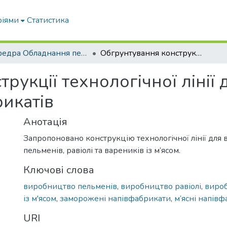
ріями
Статистика
кафедра Обладнання переробних і харчових виробництв ім. професора Ф.Ю. Ялпачика
Обгрунтування конструкції технологічної лінії для заморожених рублених напівфабрикатів
рукції технологічної ліні
икатів
Анотація
Запропоновано конструкцію технологічної лінії для
пельменів, равіолі та вареників із м’ясом.
Ключові слова
виробництво пельменів
,
виробництво равіолі
,
виро
із м'ясом
,
заморожені напівфабрикати
,
м’ясні напів
URI