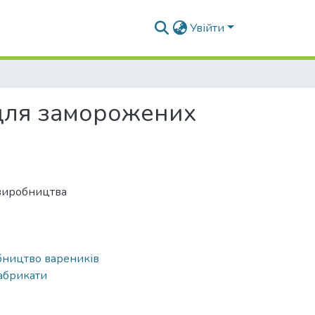
Увійти
ї для заморожених
 виробництва
бництво вареників
фабрикати