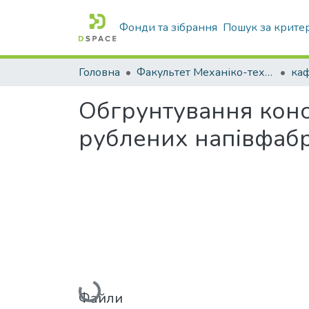
Фонди та зібрання
Пошук за крите
Головна
Факультет Механіко-технологічний
Обгрунтування конст
рублених напівфабр
Вантажиться...
Файли