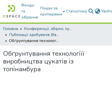
Фонди
Пошук за
та
Статистика
Увій
критеріями
зібрання
Головна
Конференції, збірки, публікації молодих вчених і здобувачів : магістрів, бакалаврів, аспірантів.
Публікації здобувачів (бакалаврів. магістрів, аспірантів)
Обґрунтування технологіїї виробництва цукатів із топінамбура
Обґрунтування технологіїї
виробництва цукатів із
топінамбура