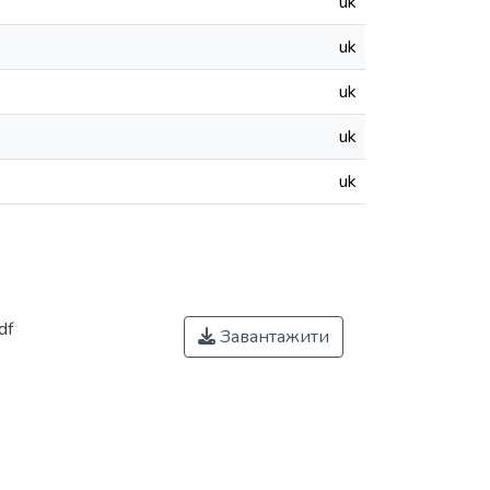
uk
uk
uk
uk
uk
df
Завантажити