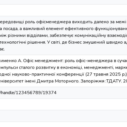
-середовищі роль офісменеджера виходить далеко за межі 
на посада, а важливий елемент ефективного функціонуванн
іж різними відділами, забезпечує комунікаційну взаємодію
ехнологічні рішення. У світі, де бізнес змушений швидко а
ає.
Клименко А. Офіс менеджмент: роль офіс-менеджера в сучас
 імпульси сталого розвитку в економіці, менеджменті, марк
родної науково-практичної конференції (27 травня 2025 р.
університет імені Дмитра Моторного. Запоріжжя :ТДАТУ. 2
u.ua/handle/123456789/19374