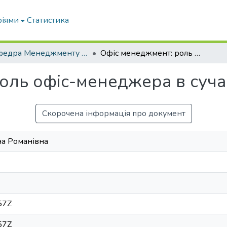
ріями
Статистика
Кафедра Менеджменту та публічного адміністрування
Офіс менеджмент: роль офіс-менеджера в сучасному бізнесі
оль офіс-менеджера в суча
Скорочена інформація про документ
на Романівна
57Z
57Z