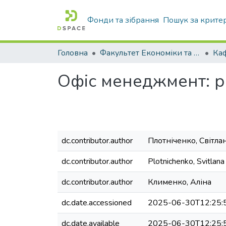
Фонди та зібрання
Пошук за крите
Головна
Факультет Економіки та бізнесу
Офіс менеджмент: р
dc.contributor.author
Плотніченко, Світла
dc.contributor.author
Plotnichenko, Svitlana
dc.contributor.author
Клименко, Аліна
dc.date.accessioned
2025-06-30T12:25:
dc.date.available
2025-06-30T12:25: