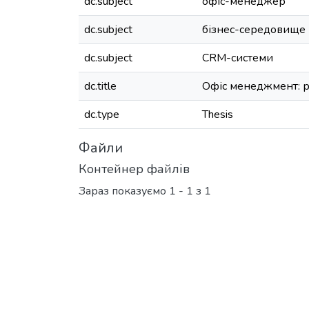
dc.subject
офіс-менеджер
dc.subject
бізнес-середовище
dc.subject
CRM-системи
dc.title
Офіс менеджмент: р
dc.type
Thesis
Файли
Контейнер файлів
Зараз показуємо
1 - 1 з 1