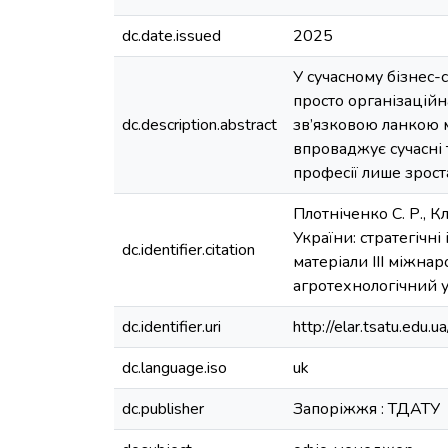
dc.date.issued
2025
У сучасному бізнес
просто організацій
dc.description.abstract
зв’язковою ланкою м
впроваджує сучасні т
професії лише зрост
Плотніченко С. Р., 
України: стратегічні
dc.identifier.citation
матеріали ІІІ міжна
агротехнологічний 
dc.identifier.uri
http://elar.tsatu.ed
dc.language.iso
uk
dc.publisher
Запоріжжя : ТДАТУ