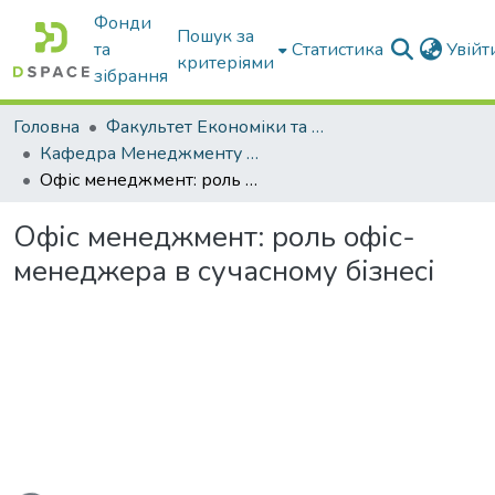
Фонди
Пошук за
та
Статистика
Увій
критеріями
зібрання
Головна
Факультет Економіки та бізнесу
Кафедра Менеджменту та публічного адміністрування
Офіс менеджмент: роль офіс-менеджера в сучасному бізнесі
Офіс менеджмент: роль офіс-
менеджера в сучасному бізнесі