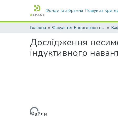
Фонди та зібрання
Пошук за крите
Головна
Факультет Енергетики і комп'ютерних технологій
Дослідження несим
індуктивного нава
Вантажиться...
Файли