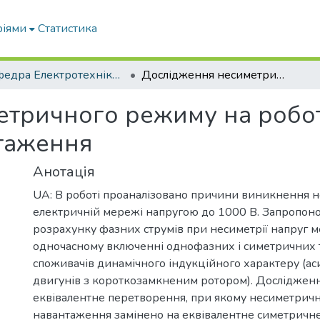
ріями
Статистика
Кафедра Електротехніки і електромеханіки ім. проф. В.В. Овчарова
Дослідження несиметричного режиму на роботу динамічного індуктивного навантаження
етричного режиму на робо
нтаження
Анотація
UA: В роботі проаналізовано причини виникнення не
електричній мережі напругою до 1000 В. Запропон
розрахунку фазних струмів при несиметрії напруг 
одночасному включенні однофазних і симетричних
споживачів динамічного індукційного характеру (а
двигунів з короткозамкненим ротором). Досліджен
еквівалентне перетворення, при якому несиметрич
навантаження замінено на еквівалентне симетричн