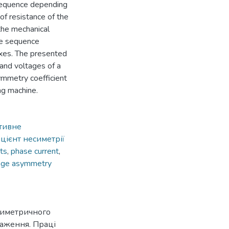
sequence depending
f resistance of the
 the mechanical
rse sequence
exes. The presented
and voltages of a
ymmetry coefficient
ng machine.
тивне
цієнт несиметрії
ts
,
phase current
,
tage asymmetry
есиметричного
таження. Праці