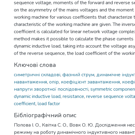
sequence voltage, moments of the forward and reverse 
on the asymmetry of the mains voltages and the moment o
working machine for various coefficients that characterize
characteristic of the working machine are given. The inve
coefficient is calculated for linear network voltage compl
method makes it possible to calculate the phase currents 
dynamic inductive load, taking into account the voltage as
of the reverse sequence, the load coefficient of the worki
Ключові слова
симетричні складові
,
фазний струм
,
динамічне індук
навантаження
,
опір
,
коефіцієнт завантаження
,
коефі
напруги зворотної послідовності
,
symmetric componen
dynamic inductive load
,
resistance
,
reverse sequence vol
coefficient
,
load factor
Бібліографічний опис
Попова І. О., Квітка С. О., Вовк О. Ю. Дослідження н
режиму на роботу динамічного індуктивного наван