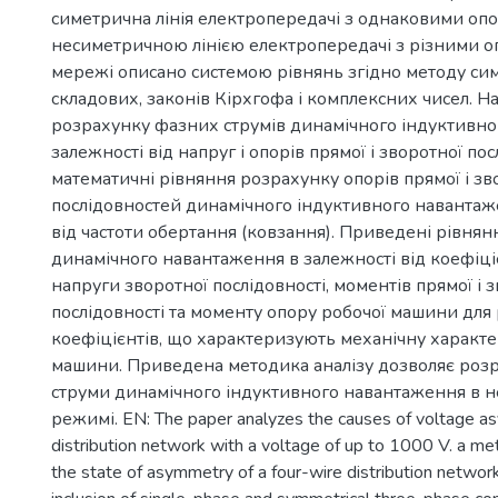
симетрична лінія електропередачі з однаковими оп
несиметричною лінією електропередачі з різними 
мережі описано системою рівнянь згідно методу с
складових, законів Кірхгофа і комплексних чисел. Н
розрахунку фазних струмів динамічного індуктивно
залежності від напруг і опорів прямої і зворотної пос
математичні рівняння розрахунку опорів прямої і зв
послідовностей динамічного індуктивного навантаж
від частоти обертання (ковзання). Приведені рівнян
динамічного навантаження в залежності від коефіці
напруги зворотної послідовності, моментів прямої і 
послідовності та моменту опору робочої машини для
коефіцієнтів, що характеризують механічну характе
машини. Приведена методика аналізу дозволяє розр
струми динамічного індуктивного навантаження в 
режимі. EN: The paper analyzes the causes of voltage a
distribution network with a voltage of up to 1000 V. a me
the state of asymmetry of a four-wire distribution networ