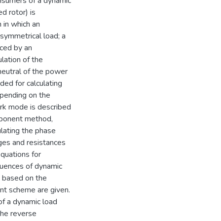
onsumers of a dynamic
d rotor) is
 in which an
symmetrical load; a
aced by an
lation of the
neutral of the power
ded for calculating
epending on the
ork mode is described
mponent method,
ulating the phase
ges and resistances
quations for
quences of dynamic
) based on the
nt scheme are given.
of a dynamic load
the reverse