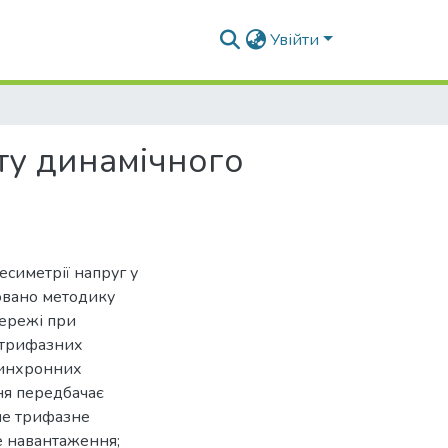
Увійти
ту динамічного
симетрії напруг у
овано методику
мережі при
 трифазних
синхронних
ня передбачає
не трифазне
е навантаження;