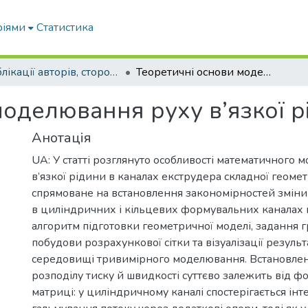
ріями
Статистика
Публікації авторів, сторонніх університету
Теоретичні основи моделювання руху в’язкої рідини
моделювання руху в’язкої р
Анотація
UA: У статті розглянуто особливості математичного
в’язкої рідини в каналах екструдера складної геомет
спрямоване на встановлення закономірностей зміни 
в циліндричних і кільцевих формувальних каналах 
алгоритм підготовки геометричної моделі, задання 
побудови розрахункової сітки та візуалізації резуль
середовищі тривимірного моделювання. Встановлен
розподілу тиску й швидкості суттєво залежить від ф
матриці: у циліндричному каналі спостерігається ін