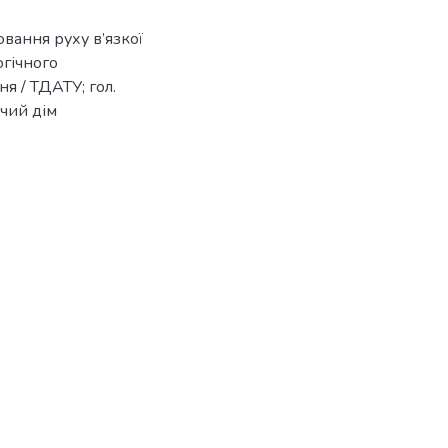
ювання руху в’язкої
огічного
ня / ТДАТУ; гол.
ичий дім