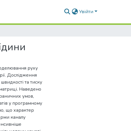
Увійти
ідини
 моделювання руху
рії. Дослідження
швидкості та тиску
матриці. Наведено
граничних умов,
татів у програмному
о, що характер
орми каналу
тенсивніше