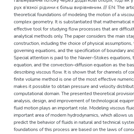
гальмування потоку через додаткові опори, тоді як у
рух в’язкої рідини є більш вирівняним. /// EN: The arti
theoretical foundations of modeling the motion of a viscous
complex geometry. It is substantiated that mathematical 
effective tool for studying flow processes that are difficul
analytical methods only. The paper considers the main st
construction, including the choice of physical assumptions,
governing equations, and the specification of boundary and i
Special attention is paid to the Navier–Stokes equations, t
equation, and the convection–diffusion equation as the basi
describing viscous flow. It is shown that for channels of 
finite volume method is one of the most effective numerica
makes it possible to obtain pressure and velocity distribut
computational domain. The presented theoretical provision
analysis, design, and improvement of technological equipm
fluid motion plays an important role. Modeling viscous flui
important area of modern hydrodynamics, which allows us
predict the behavior of fluids in natural and technical syst
foundations of this process are based on the laws of cons