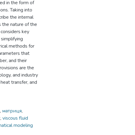
d in the form of
ons. Taking into
ribe the internal
s the nature of the
 considers key
simplifying
rical methods for
parameters that
er, and their
rovisions are the
ology, and industry
 heat transfer, and
,
матриця
,
r
,
viscous fluid
atical modeling