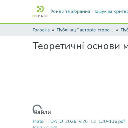
Фонди та зібрання
Пошук за крите
Головна
Публікації авторів, сторонніх університету
Теоретичні основи 
Вантажиться...
Файли
Pratsi_ TDATU_2026. V.26_T.2_130-136.pdf