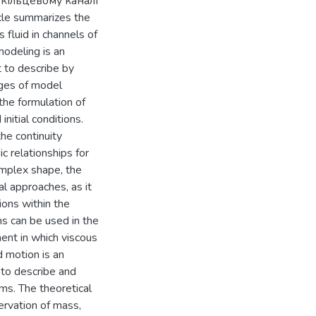
 кільцевому каналі
cle summarizes the
 fluid in channels of
modeling is an
t to describe by
ages of model
 the formulation of
nitial conditions.
he continuity
c relationships for
complex shape, the
l approaches, as it
ions within the
s can be used in the
ent in which viscous
d motion is an
 to describe and
ems. The theoretical
ervation of mass,