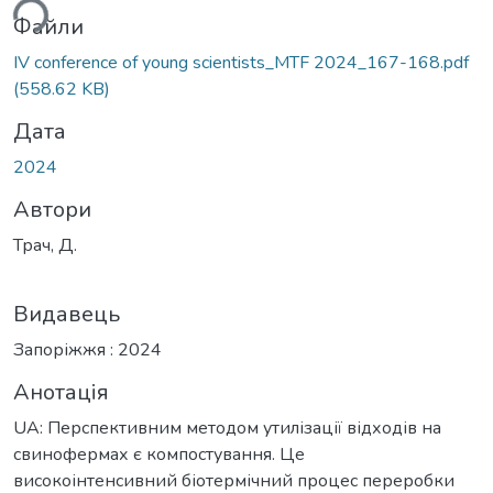
ься...
Файли
ІV conference of young scientists_MTF 2024_167-168.pdf
(558.62 KB)
Дата
2024
Автори
Трач, Д.
Видавець
Запоріжжя : 2024
Анотація
UA: Перспективним методом утилізації відходів на
свинофермах є компостування. Це
високоінтенсивний біотермічний процес переробки