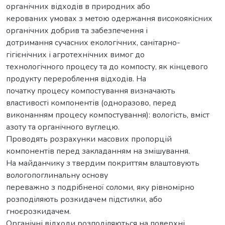
органічних відходів в природних або
керованих умовах з метою одержання високоякісних
органічних добрив та забезпечення і
дотримання сучасних екологічних, санітарно-
гігієнічних і агротехнічних вимог до
технологічного процесу та до компосту, як кінцевого
продукту перероблення відходів. На
початку процесу компостування визначають
властивості компонентів (одноразово, перед
виконанням процесу компостування): вологість, вміст
азоту та органічного вуглецю.
Проводять розрахунки масових пропорцій
компонентів перед закладанням на змішування.
На майданчику з твердим покриттям влаштовують
вологопоглинальну основу
переважно з подрібненої соломи, яку рівномірно
розподіляють розкидачем підстилки, або
гноєрозкидачем.
Органічні відходи розподіляються на поверхні