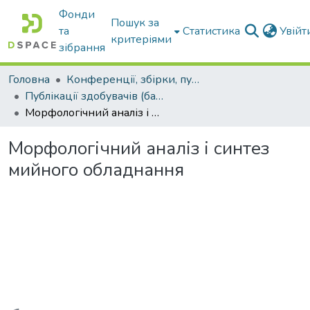
Фонди
Пошук за
та
Статистика
Увій
критеріями
зібрання
Головна
Конференції, збірки, публікації молодих вчених і здобувачів : магістрів, бакалаврів, аспірантів.
Публікації здобувачів (бакалаврів. магістрів, аспірантів)
Морфологічний аналіз і синтез мийного обладнання
Морфологічний аналіз і синтез
мийного обладнання