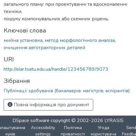
загального плану: при проектуванні та вдосконаленні
техніки,
пошуку компонувальних або схемних рішень.
Ключові слова
мийна установка
,
метод морфологічного аналіза
,
очищення автотракторних деталей
URI
http://elar.tsatu.edu.ua/handle/123456789/9073
Зібрання
Публікації здобувачів (бакалаврів. магістрів, аспірантів)
Повна інформація про документ
DSpace software
copyright © 2002-2026
LYRASIS
алаштування
Accessibility
Політика
Угода
Sen
куків
settings
приватності
користувача
Feedba