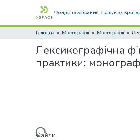
Фонди та зібрання
Пошук за крите
Головна
Монографії
Монографії
Лексикографічна фік
практики: монограф
Вантажиться...
Файли