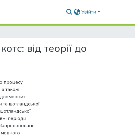
Увійти
тс: від теорії до
ю процесу
, а також
я двомовних
и та шотландської
 шотландської
вні періоди
. Запропоновано
омовного