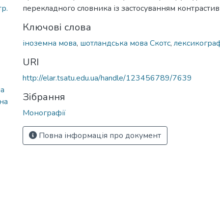
р.
перекладного словника із застосуванням контрастив
Ключові слова
іноземна мова
,
шотландська мова Скотс
,
лексикограф
URI
http://elar.tsatu.edu.ua/handle/123456789/7639
на
Зібрання
на
Монографії
Повна інформація про документ