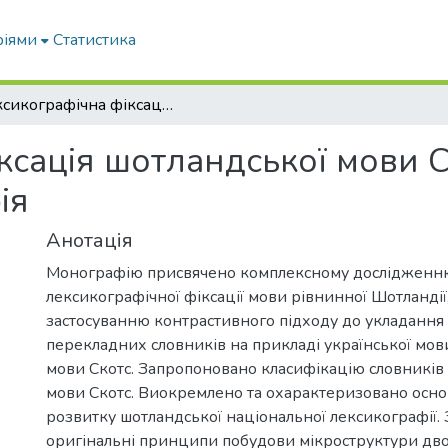
ріями
Статистика
Лексикографічна фіксація шотландської мови Скотс: від теорії до практики: монографія
сація шотландської мови Ско
ія
Анотація
Монографію присвячено комплексному дослідженн
лексикографічної фіксації мови рівнинної Шотландії
застосуванню контрастивного підходу до укладанн
перекладних словників на прикладі української мов
мови Скотс. Запропоновано класифікацію словників
мови Скотс. Виокремлено та охарактеризовано осно
розвитку шотландської національної лексикографії
оригінальні принципи побудови мікроструктури дв