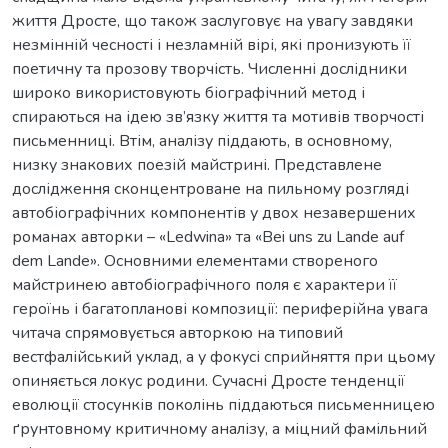
життя Дросте, що також заслуговує на увагу завдяки
незмінній чесності і незламній вірі, які пронизують її
поетичну та прозову творчість. Численні дослідники
широко використовують біографічний метод і
спираються на ідею зв’язку життя та мотивів творчості
письменниці. Втім, аналізу піддають, в основному,
низку знакових поезій майстрині. Представлене
дослідження сконцентроване на пильному розгляді
автобіографічних компонентів у двох незавершених
романах авторки – «Ledwina» та «Bei uns zu Lande auf
dem Lande». Основними елементами створеного
майстринею автобіографічного поля є характери її
героїнь і багатопланові композиції: периферійна увага
читача спрямовується авторкою на типовий
вестфалійський уклад, а у фокусі сприйняття при цьому
опиняється локус родини. Сучасні Дросте тенденції
еволюції стосунків поколінь піддаються письменницею
ґрунтовному критичному аналізу, а міцний фамільний