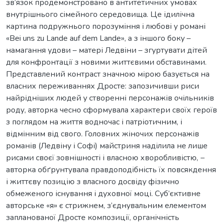
зв’язок продемонстровано в антитетичних умовах
внутрішнього сімейного середовища. Це ідилічна
картина подружнього порозуміння і любові у романі
«Bei uns zu Lande auf dem Lande», а з іншого боку –
намагання удови – матері Ледвіни – згуртувати дітей
для конфронтації з новими життєвими обставинами.
Представлений контраст значною мірою базується на
власних переживаннях Дросте: запозичивши риси
найрідніших людей у створенні персонажів очільників
роду, авторка чесно сформувала характери своїх героїв
з поглядом на життя водночас і патріотичним, і
відмінним від свого. Головних жіночих персонажів
романів (Ледвіну і Софі) майстриня наділила не лише
рисами своєї зовнішності і власною хворобливістю, −
авторка обґрунтувала правдоподібність їх повсякдення
і життєву позицію з власного досвіду фізично
обмеженого існування і духовної моці. Суб’єктивне
авторське «я» є стрижнем, з’єднувальним елементом
запланованої Дросте композиції, органічність