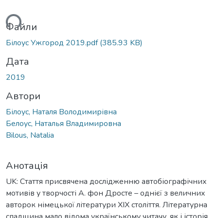
ься...
Файли
Білоус Ужгород 2019.pdf
(385.93 KB)
Дата
2019
Автори
Білоус, Наталя Володимирівна
Белоус, Наталья Владимировна
Bilous, Natalia
Анотація
UK: Стаття присвячена дослідженню автобіографічних
мотивів у творчості А. фон Дросте – однієї з величних
авторок німецької літератури ХІХ століття. Літературна
спадщина мало відома українському читачу, як і історія