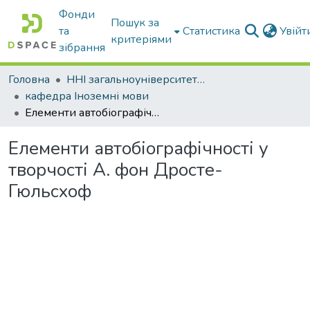
Фонди
Пошук за
та
Статистика
Увій
критеріями
зібрання
Головна
ННІ загальноуніверситетської підготовки
кафедра Іноземні мови
Елементи автобіографічності у творчості А. фон Дросте-Гюльсхоф
Елементи автобіографічності у
творчості А. фон Дросте-
Гюльсхоф