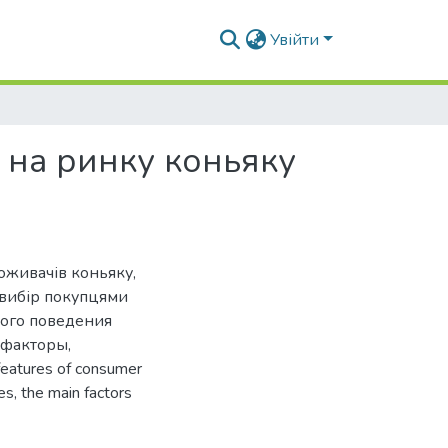
Увійти
 на ринку коньяку
оживачів коньяку,
а вибір покупцями
кого поведения
 факторы,
atures of consumer
es, the main factors