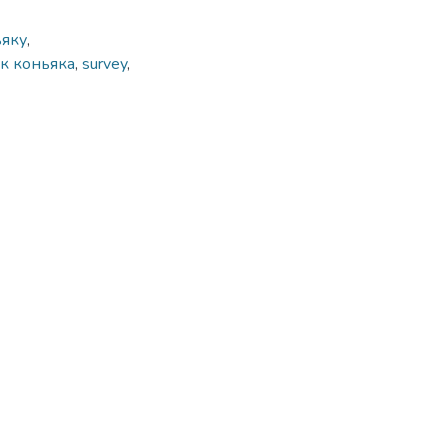
ьяку
,
к коньяка
,
survey
,