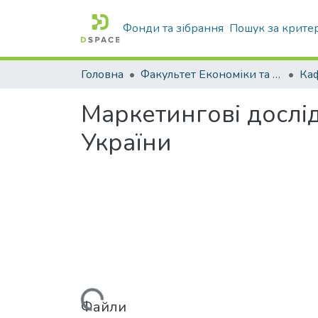
Фонди та зібрання
Пошук за крите
Головна
Факультет Економіки та бізнесу
Ка
Маркетингові дослі
України
Вантажиться...
Файли