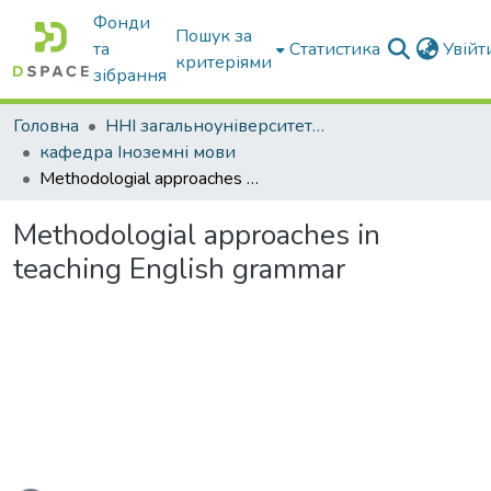
Фонди
Пошук за
та
Статистика
Увій
критеріями
зібрання
Головна
ННІ загальноуніверситетської підготовки
кафедра Іноземні мови
Methodologial approaches in teaching English grammar
Methodologial approaches in
teaching English grammar