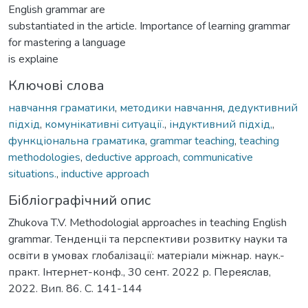
English grammar are
substantiated in the article. Importance of learning grammar
for mastering a language
is explaine
Ключові слова
навчання граматики
,
методики навчання
,
дедуктивний
підхід
,
комунікативні ситуації.
,
індуктивний підхід,
,
функціональна граматика
,
grammar teaching
,
teaching
methodologies
,
deductive approach
,
communicative
situations.
,
inductive approach
Бібліографічний опис
Zhukova T.V. Methodologial approaches in teaching English
grammar. Тенденціі та перспективи розвитку науки та
освіти в умовах глобалізації: матеріали міжнар. наук.-
практ. Інтернет-конф., 30 сент. 2022 р. Переяслав,
2022. Вип. 86. С. 141-144