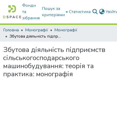
Фонди
Пошук за
та
Статистика
Увій
критеріями
зібрання
Головна
Монографії
Монографії
Збутова діяльність підприємств сільськогосподарського машинобудування: теорія та практика: монографія
Збутова діяльність підприємств
сільськогосподарського
машинобудування: теорія та
практика: монографія