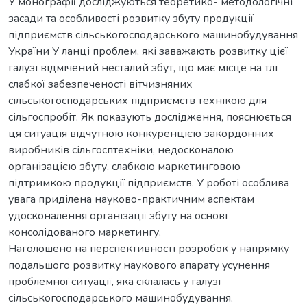
У монографії досліджуються теоретико- методологічні
засади та особливості розвитку збуту продукції
підприємств сільськогосподарського машинобудування
України У ланці проблем, які заважають розвитку цієї
галузі відмічений несталий збут, що має місце на тлі
слабкої забезпеченості вітчизняних
сільськогосподарських підприємств технікою для
сільгоспробіт. Як показують дослідження, пояснюється
ця ситуація відчутною конкуренцією закордонних
виробників сільгосптехніки, недосконалою
організацією збуту, слабкою маркетинговою
підтримкою продукції підприємств. У роботі особлива
увага приділена науково-практичним аспектам
удосконалення організації збуту на основі
консолідованого маркетингу.
Наголошено на перспективності розробок у напрямку
подальшого розвитку наукового апарату усунення
проблемної ситуації, яка склалась у галузі
сільськогосподарського машинобудування.