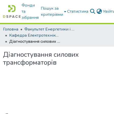
Фонди
Пошук за
та
Статистика
Увій
критеріями
зібрання
Головна
Факультет Енергетики і комп'ютерних технологій
Кафедра Електротехніки і електромеханіки ім. проф. В.В. Овчарова
Діагностування силових трансформаторів
Діагностування силових
трансформаторів