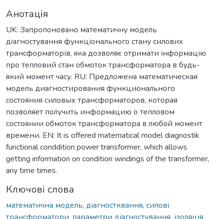
Анотація
UK: Запропоновано математичну модель
діагностування функціонального стану силових
трансформаторів, яка дозволяє отримати інформацію
про тепловий стан обмоток трансформатора в будь-
який момент часу. RU: Предложена математическая
модель диагностирования функционального
состояния силовых трансформаторов, которая
позволяет получить информацию о тепловом
состоянии обмоток трансформатора в любой момент
времени. EN: It is offered matematical model diagnostik
functional conddition power transformer, which allows
getting information on condition windings of the transformer,
any time times.
Ключові слова
математична модель
,
діагностквання
,
силові
трансформатори
,
параметри діагностування
,
ізоляція