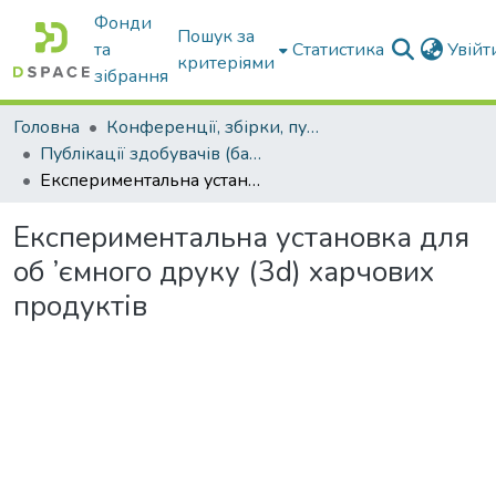
Фонди
Пошук за
та
Статистика
Увій
критеріями
зібрання
Головна
Конференції, збірки, публікації молодих вчених і здобувачів : магістрів, бакалаврів, аспірантів.
Публікації здобувачів (бакалаврів. магістрів, аспірантів)
Експериментальна установка для об ’ємного друку (3d) харчових продуктів
Експериментальна установка для
об ’ємного друку (3d) харчових
продуктів