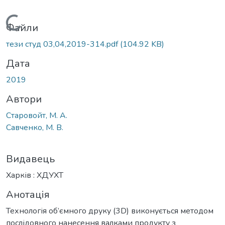
Вантажиться...
Файли
тези студ 03,04,2019-314.pdf
(104.92 KB)
Дата
2019
Автори
Старовойт, М. А.
Савченко, М. В.
Видавець
Харків : ХДУХТ
Анотація
Технологія об’ємного друку (3D) виконується методом
послідовного нанесення валками продукту з