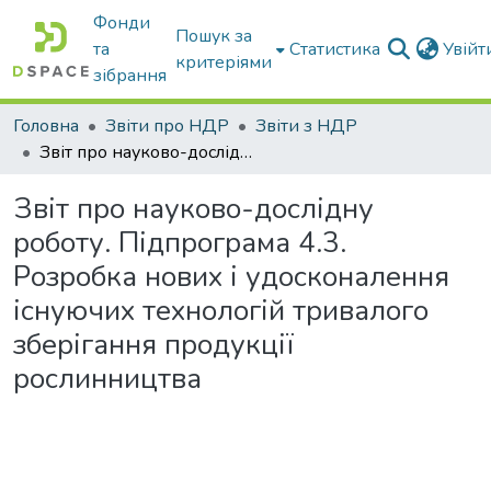
Фонди
Пошук за
та
Статистика
Увій
критеріями
зібрання
Головна
Звіти про НДР
Звіти з НДР
Звіт про науково-дослідну роботу. Підпрограма 4.3. Розробка нових і удосконалення існуючих технологій тривалого зберігання продукції рослинництва
Звіт про науково-дослідну
роботу. Підпрограма 4.3.
Розробка нових і удосконалення
існуючих технологій тривалого
зберігання продукції
рослинництва