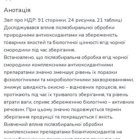
Анотація
Звіт про НДР: 91 сторінки, 24 рисунка, 21 таблиці
Досліджувався вплив післязбиральної обробки
природними антиоксидантами на збереженість
товарних якостей та біологічної цінності ягід чорної
смородини під час зберігання.
Встановлено, що післязбиральна обробка ягід чорної
смородини комплексними антиоксидантними
препаратами значно зменшує рівень їх поразки
фізіологічними та мікробіологічними захворюваннями,
знижує швидкість окисно – відновних процесів, які
протікають під час їх тривалого зберігання, та рівень
втрати ваги, сприяє збереженню біологічно – активних
речовин. При цьому значно подовжується термін
зберігання продукції та покращується її якість.
Вивчений вплив післязбиральної обробки
комплексними препаратами біоантиоксидантів на