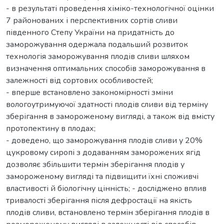
- в результаті проведення хіміко-технологічної оцінки
7 районованих і перспективних сортів сливи
південного Степу України на придатність до
заморожування одержала подальший розвиток
технологія заморожування плодів сливи шляхом
визначення оптимальних способів заморожування в
залежності від сортових особливостей;
- вперше встановлено закономірності зміни
вологоутримуючої здатності плодів сливи від терміну
зберігання в замороженому вигляді, а також від вмісту
протопектину в плодах;
- доведено, що заморожування плодів сливи у 20%
цукровому сиропі з додаванням заморожених ягід
дозволяє збільшити термін зберігання плодів у
замороженому вигляді та підвищити їхні споживчі
властивості й біологічну цінність; - досліджено вплив
тривалості зберігання після дефростації на якість
плодів сливи, встановлено термін зберігання плодів в