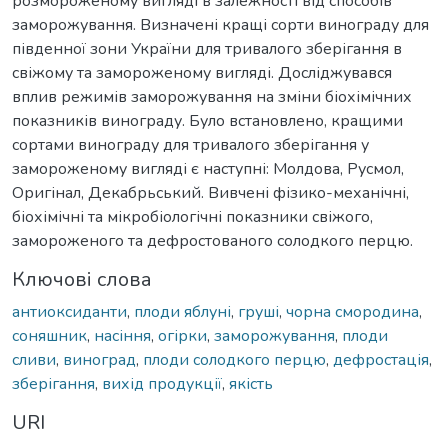
розмороженому вигляді в залежності від способів
заморожування. Визначені кращі сорти винограду для
південної зони України для тривалого зберігання в
свіжому та замороженому вигляді. Досліджувався
вплив режимів заморожування на зміни біохімічних
показників винограду. Було встановлено, кращими
сортами винограду для тривалого зберігання у
замороженому вигляді є наступні: Молдова, Русмол,
Оригінал, Декабрьський. Вивчені фізико-механічні,
біохімічні та мікробіологічні показники свіжого,
замороженого та дефростованого солодкого перцю.
Ключові слова
антиоксиданти
,
плоди яблуні
,
груші
,
чорна смородина
,
соняшник
,
насіння
,
огірки
,
заморожування
,
плоди
сливи
,
виноград
,
плоди солодкого перцю
,
дефростація
,
зберігання
,
вихід продукції
,
якість
URI