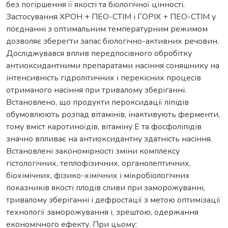
без погіршення її якості та біологічної цінності.
Застосування ХРОН + ПЕО-СТІМ і ГОРІХ + ПЕО-СТІМ у
поєднанні з оптимальним температурним режимом
дозволяє зберегти запас біологічно-активних речовин.
Досліджувався вплив передпосівного обробітку
антиоксидантними препаратами насіння соняшнику на
інтенсивність гідролітичних і перекісних процесів
отриманого насіння при тривалому зберіганні.
Встановлено, що продукти пероксидації ліпідів
обумовлюють розпад вітамінів, інактивують ферменти,
тому вміст каротиноїдів, вітаміну Е та фосфоліпідів
значно впливає на антиоксидантну здатність насіння.
Встановлені закономірності зміни комплексу
гістологічних, теплофізичних, органолептичних,
біохімічних, фізико-хімічних і мікробіологічних
показників якості плодів сливи при заморожуванні,
тривалому зберіганні і дефростації з метою оптимізації
технології заморожування і, зрештою, одержання
економічного ефекту. При цьому: