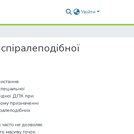
Увійти
спіралеподібної
ристання
пеціальної
хідної ДПК при
ному призначенні
іралеподібних
 часто не дозволяє
о масиву точок,