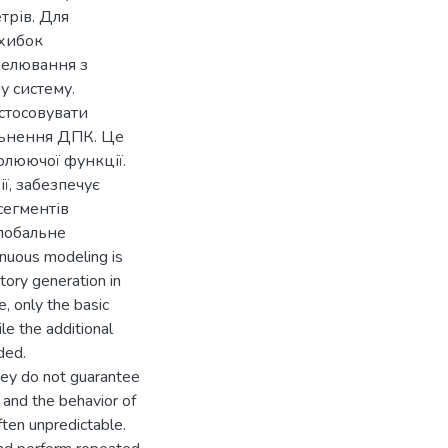
трів. Для
охибок
делювання з
 систему.
стосовувати
ільнення ДПК. Це
олюючої функції.
ї, забезпечує
сегментів
глобальне
nuous modeling is
ctory generation in
, only the basic
le the additional
ded.
hey do not guarantee
, and the behavior of
ten unpredictable.