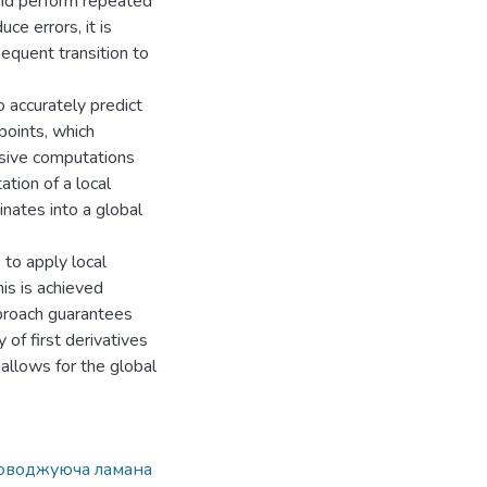
 and perform repeated
ce errors, it is
equent transition to
o accurately predict
points, which
ssive computations
tion of a local
nates into a global
to apply local
is is achieved
pproach guarantees
 of first derivatives
allows for the global
оводжуюча ламана