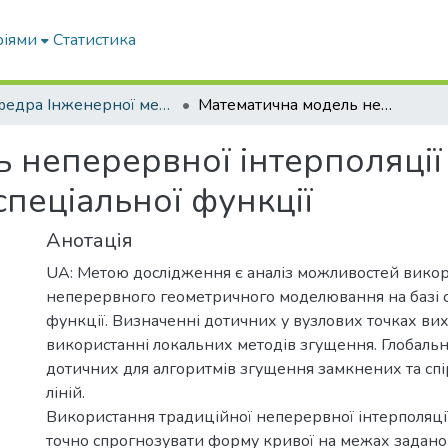
ріями
Статистика
Кафедра Інженерної механіки та комп'ютерного проектування
Математична модель неперервної інтерполяції спіралеподібної ДПК за допомогою спеціальної функції
 неперервної інтерполяції 
пеціальної функції
Анотація
UA: Метою дослідження є аналіз можливостей вико
неперервного геометричного моделювання на базі с
функції. Визначенні дотичних у вузлових точках ви
використанні локальних методів згущення. Глобаль
дотичних для алгоритмів згущення замкнених та сп
ліній.
Використання традиційної неперервної інтерполяції
точно спрогнозувати форму кривої на межах заданог