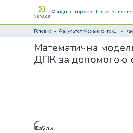
Фонди та зібрання
Пошук за крите
Головна
Факультет Механіко-технологічний
Математична модель
ДПК за допомогою с
Вантажиться...
Файли