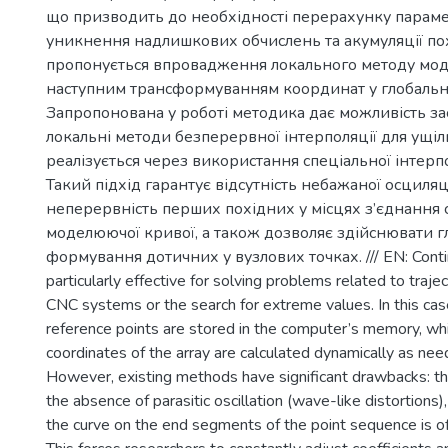
що призводить до необхідності перерахунку параме
уникнення надлишкових обчислень та акумуляції п
пропонується впровадження локального методу мо
наступним трансформуванням координат у глобальну
Запропонована у роботі методика дає можливість за
локальні методи безперервної інтерполяції для ущ
реалізується через використання спеціальної інтерп
Такий підхід гарантує відсутність небажаної осциляці
неперервність перших похідних у місцях з’єднання 
моделюючої кривої, а також дозволяє здійснювати 
формування дотичних у вузлових точках. /// EN: Conti
particularly effective for solving problems related to traje
CNC systems or the search for extreme values. In this case
reference points are stored in the computer’s memory, whi
coordinates of the array are calculated dynamically as nee
However, existing methods have significant drawbacks: t
the absence of parasitic oscillation (wave-like distortions)
the curve on the end segments of the point sequence is of