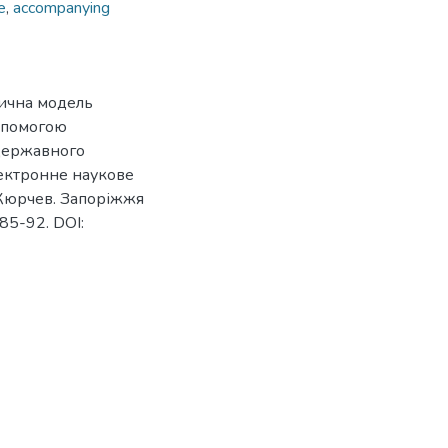
e
,
accompanying
тична модель
допомогою
 державного
лектронне наукове
. Кюрчев. Запоріжжя
 85-92. DOI: