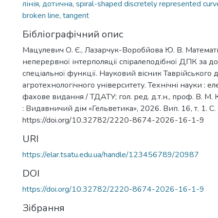
лінія
,
дотична
,
spiral-shaped discretely represented curv
broken line
,
tangent
Бібліографічний опис
Мацулевич О. Є., Лазарчук-Воробйова Ю. В. Матема
неперервної інтерполяції спіралеподібної ДПК за 
спеціальної функції. Науковий вісник Таврійського
агротехнологічного університету. Технічні науки : е
фахове видання / ТДАТУ; гол. ред. д.т.н., проф. В. М
: Видавничий дім «Гельветика», 2026. Вип. 16, т. 1. С.
https://doi.org/10.32782/2220-8674-2026-16-1-9
URI
https://elar.tsatu.edu.ua/handle/123456789/20987
DOI
https://doi.org/10.32782/2220-8674-2026-16-1-9
Зібрання