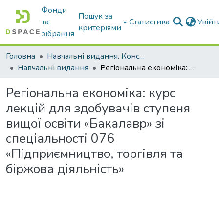
Фонди
Пошук за
та
Статистика
Увій
критеріями
зібрання
Головна
Навчальні видання. Конспекти лекцій
Навчальні видання
Регіональна економіка: курс лекцій для здобувачів ступеня вищої освіти «Бакалавр» зі спеціальності 076 «Підприємництво, торгівля та біржова діяльність»
Регіональна економіка: курс
лекцій для здобувачів ступеня
вищої освіти «Бакалавр» зі
спеціальності 076
«Підприємництво, торгівля та
біржова діяльність»