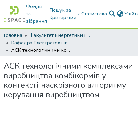
Фонди
Пошук за
та
Статистика
Увій
критеріями
зібрання
Головна
Факультет Енергетики і комп'ютерних технологій
Кафедра Електротехніки і електромеханіки ім. проф. В.В. Овчарова
АСК технологічними комплексами виробництва комбікормів у контексті наскрізного алгоритму керування виробництвом
АСК технологічними комплексами
виробництва комбікормів у
контексті наскрізного алгоритму
керування виробництвом