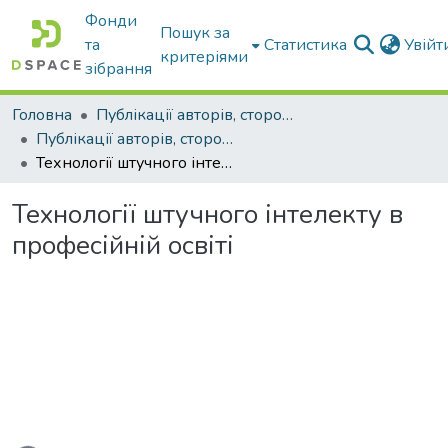
Фонди
Пошук за
та
Статистика
Увій
критеріями
зібрання
Головна
Публікації авторів, сторонніх університету
Публікації авторів, сторонніх університету
Технології штучного інтелекту в професійній освіті
Технології штучного інтелекту в
професійній освіті