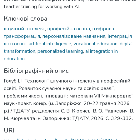
teacher training for working with AI.
Ключові слова
штучний інтелект
,
професійна освіта
,
цифрова
трансформація
,
персоналізоване навчання
,
інтеграція
ші в освіті
,
artificial intelligence
,
vocational education
,
digital
transformation
,
personalized learning
,
ai integration in
education
Бібліографічний опис
Голуб І. І. Технології штучного інтелекту в професійній
освіті. Розвиток сучасної науки та освіти: реалії,
проблеми якості, інновації : матеріали VІІ Міжнародної
наук.-практ. конф. (м. Запоріжжя, 20-22 травня 2026
р.) / ТДАТУ; ред.колегія: С. В. Кюрчев, В. О. Радкевич, В.
М. Кюрчев та ін. Запоріжжя : ТДАТУ, 2026. С. 329-332.
URI