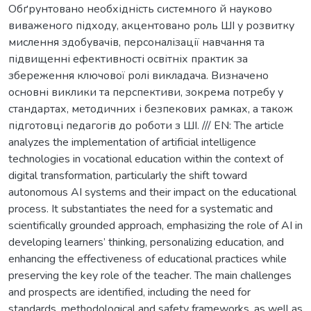
Обґрунтовано необхідність системного й науково
виваженого підходу, акцентовано роль ШІ у розвитку
мислення здобувачів, персоналізації навчання та
підвищенні ефективності освітніх практик за
збереження ключової ролі викладача. Визначено
основні виклики та перспективи, зокрема потребу у
стандартах, методичних і безпекових рамках, а також
підготовці педагогів до роботи з ШІ. /// EN: The article
analyzes the implementation of artificial intelligence
technologies in vocational education within the context of
digital transformation, particularly the shift toward
autonomous AI systems and their impact on the educational
process. It substantiates the need for a systematic and
scientifically grounded approach, emphasizing the role of AI in
developing learners’ thinking, personalizing education, and
enhancing the effectiveness of educational practices while
preserving the key role of the teacher. The main challenges
and prospects are identified, including the need for
standards, methodological and safety frameworks, as well as