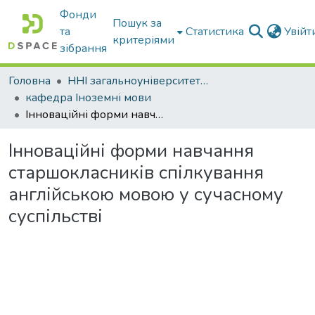
Фонди
Пошук за
та
Статистика
Увій
критеріями
зібрання
Головна
ННІ загальноуніверситетської підготовки
кафедра Іноземні мови
Інноваційні форми навчання старшокласників спілкування англійською мовою у сучасному суспільстві
Інноваційні форми навчання
старшокласників спілкування
англійською мовою у сучасному
суспільстві