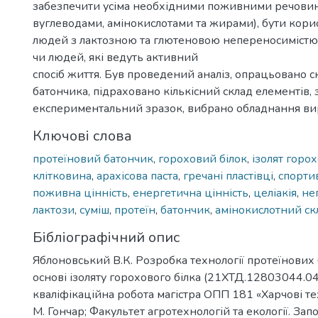
забезпечити усіма необхідними поживними речовин
вуглеводами, амінокислотами та жирами), бути кор
людей з лактозною та глютеновою непереносимістю
чи людей, які ведуть активний
спосіб життя. Був проведений аналіз, опрацьовано с
батончика, підраховано кількісний склад елементів,
експериментальний зразок, вибрано обладнання ви
Ключові слова
протеїновий батончик
,
гороховий білок
,
ізолят горох
клітковина
,
арахісова паста
,
гречані пластівці
,
спорти
поживна цінність
,
енергетична цінність
,
целіакія
,
не
лактози
,
суміш
,
протеїн
,
батончик
,
амінокислотний ск
Бібліографічний опис
Яблоновський В.К. Розробка технології протеїнових 
основі ізоляту горохового білка (21ХТД.12803044.04
кваліфікаційна робота магістра ОПП 181 «Харчові тех
М. Гончар; Факультет агротехнологій та екології. Зап