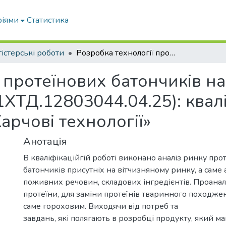
ріями
Статистика
істерські роботи
Розробка технології протеїнових батончиків на основі ізоляту горохового білка (21ХТД.12803044.04.25): кваліфікаційна робота магістра ОПП 181 «Харчові технології»
 протеїнових батончиків на 
1ХТД.12803044.04.25): квал
арчові технології»
Анотація
В кваліфікаційгій роботі виконано аналіз ринку про
батончиків присутніх на вітчизняному ринку, а саме а
поживних речовин, складових інгредієнтів. Проанал
протеїни, для заміни протеїнів тваринного походже
саме гороховим. Виходячи від потреб та
завдань, які полягають в розробці продукту, який ма