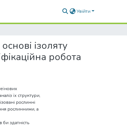
Увійти
основі ізоляту
іфікаційна робота
теїнових
наліз їх структури,
ізовані рослинні
ння рослинними, а
в би здатність