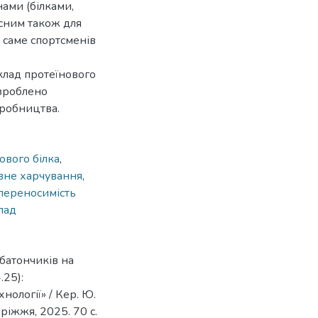
ами (білками,
исним також для
 саме спортсменів
клад протеїнового
 зроблено
робництва.
ового білка
,
вне харчування
,
переносимість
лад
батончиків на
.25):
нології» / Кер. Ю.
оріжжя, 2025. 70 с.