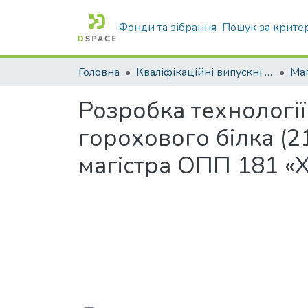
Фонди та зібрання
Пошук за крите
Головна
Кваліфікаційні випускні роботи бакалаврів і магістрів
Маг
Розробка технології
горохового білка (2
магістра ОПП 181 «Х