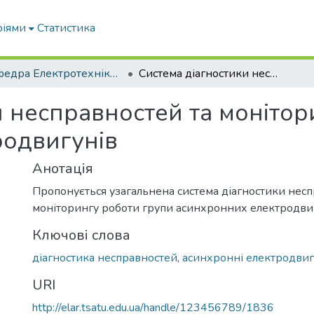
ріями
Статистика
Кафедра Електротехніки і електромеханіки ім. проф. В.В. Овчарова
Система діагностики несправностей та моніторингу роботи групи асинхронних електродвигунів
и несправностей та монітор
родвигунів
Анотація
Пропонується узагальнена система діагностики нес
моніторингу роботи групи асинхронних електродвиг
Ключові слова
діагностика несправностей
,
асинхронні електродви
URI
http://elar.tsatu.edu.ua/handle/123456789/1836