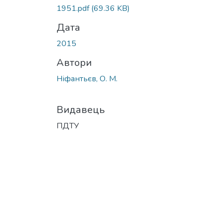
1951.pdf
(69.36 KB)
Дата
2015
Автори
Ніфантьєв, О. М.
Видавець
ПДТУ