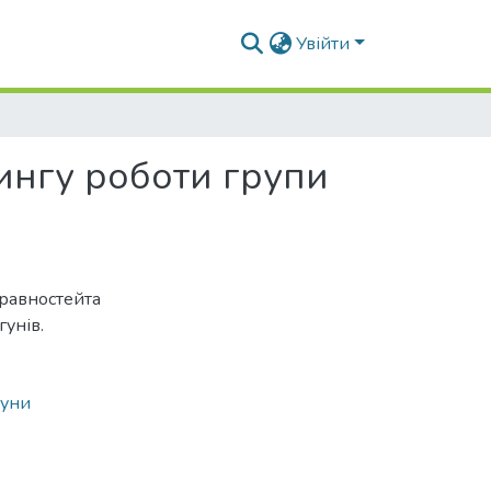
Увійти
ингу роботи групи
правностейта
унів.
гуни