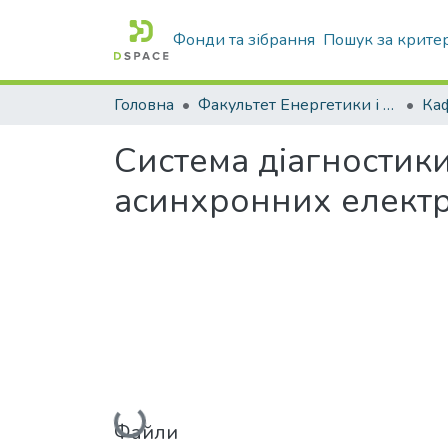
Фонди та зібрання
Пошук за крите
Головна
Факультет Енергетики і комп'ютерних технологій
Система діагностик
асинхронних елект
Вантажиться...
Файли