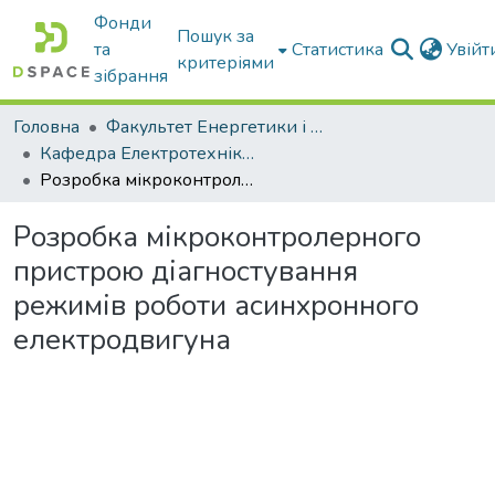
Фонди
Пошук за
та
Статистика
Увій
критеріями
зібрання
Головна
Факультет Енергетики і комп'ютерних технологій
Кафедра Електротехніки і електромеханіки ім. проф. В.В. Овчарова
Розробка мікроконтролерного пристрою діагностування режимів роботи асинхронного електродвигуна
Розробка мікроконтролерного
пристрою діагностування
режимів роботи асинхронного
електродвигуна