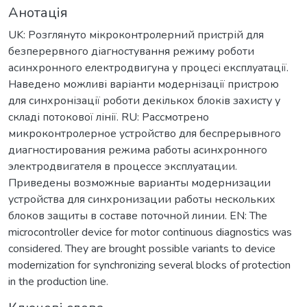
Анотація
UK: Розглянуто мікроконтролерний пристрій для
безперервного діагностування режиму роботи
асинхронного електродвигуна у процесі експлуатації.
Наведено можливі варіанти модернізації пристрою
для синхронізації роботи декількох блоків захисту у
складі потокової лінії. RU: Рассмотрено
микроконтролерное устройство для беспрерывного
диагностирования режима работы асинхронного
электродвигателя в процессе эксплуатации.
Приведены возможные варианты модернизации
устройства для синхронизации работы нескольких
блоков защиты в составе поточной линии. EN: The
microcontroller device for motor continuous diagnostics was
considered. They are brought possible variants to device
modernization for synchronizing several blocks of protection
in the production line.