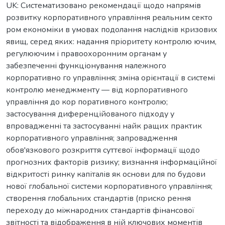
UK: Систематизовано рекомендації щодо напрямів
розвитку корпоративного управління реальним секто
ром економіки в умовах подолання наслідків кризових
явищ, серед яких: надання пріоритету контролю ючим,
регулюючим і правоохоронним органам у
забезпеченні функціонування належного
корпоративно го управління; зміна орієнтації в системі
контролю менеджменту — від корпоративного
управління до кор поративного контролю;
застосування диференційованого підходу у
впровадженні та застосуванні найк ращих практик
корпоративного управління; запровадження
обов'язкового розкриття суттєвої інформації щодо
прогнозних факторів ризику; визнання інформаційної
відкритості ринку капіталів як основи для по будови
нової глобальної системи корпоративного управління;
створення глобальних стандартів (приско рення
переходу до міжнародних стандартів фінансової
звітності та відображення в ній ключових моментів