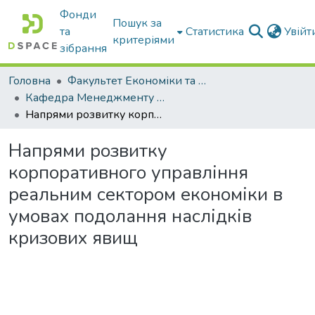
Фонди
Пошук за
та
Статистика
Увій
критеріями
зібрання
Головна
Факультет Економіки та бізнесу
Кафедра Менеджменту та публічного адміністрування
Напрями розвитку корпоративного управління реальним сектором економіки в умовах подолання наслідків кризових явищ
Напрями розвитку
корпоративного управління
реальним сектором економіки в
умовах подолання наслідків
кризових явищ