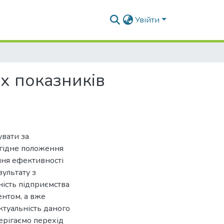
Увійти
х показників
увати за
игідне положення
ння ефективності
зультату з
ість підприємства
ентом, а вже
ктуальність даного
терігаємо перехід