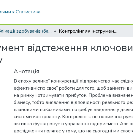
ріями
Статистика
Публікації здобувачів (бакалаврів. магістрів, аспірантів)
Контролінг як інструмент відстеження ключових показників інтернет-маркетингу
румент відстеження ключови
у
Анотація
В епоху великої конкуренції підприємство має слідк
ефективністю своєї роботи для того, щоб займати в
на ринку і отримувати прибуток. Проблема визначе
бізнесу, тобто виявлення відповідності реального ре
плановими показниками, потребує введення у діяльн
системи контролінгу. Контролінг є не новим інструм
активно функціонує в управлінні підприємств. Але а
дослідження полягає у тому, що на сьогодні ми спос