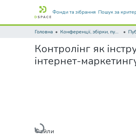
Фонди та зібрання
Пошук за крите
Головна
Конференції, збірки, публікації молодих вчених і здобувачів : магістрів, бакалаврів, аспірантів.
Контролінг як інст
інтернет-маркетинг
Вантажиться...
Файли