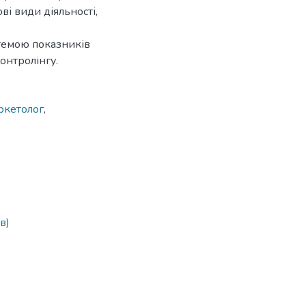
ові види діяльності,
темою показників
онтролінгу.
ркетолог
,
в)