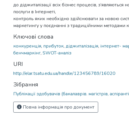
до діджиталізації всіх бізнес процесів, з’являються н
послуги в Інтернеті,
контроль яких необхідно здійснювати за новою сис
маркетингу у поєднанні з традиційними методами к
Ключові слова
конкуренція
,
прибуток
,
діджиталізація
,
інтернет- ма
бенчмаркінг
,
SWOT-аналіз
URI
http://elar.tsatu.edu.ua/handle/123456789/16020
Зібрання
Публікації здобувачів (бакалаврів. магістрів, аспіранті
Повна інформація про документ