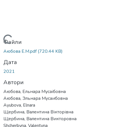
Вантажиться...
Файли
Аюбова Е.М.pdf
(720.44 KB)
Дата
2021
Автори
Аюбова, Ельнара Мусаібовна
Аюбова, Эльнара Мусаибовна
Ayubova, Elnara
Щербина, Валентина Вікторівна
Щербина, Валентина Викторовна
Shcherbyna, Valentyna