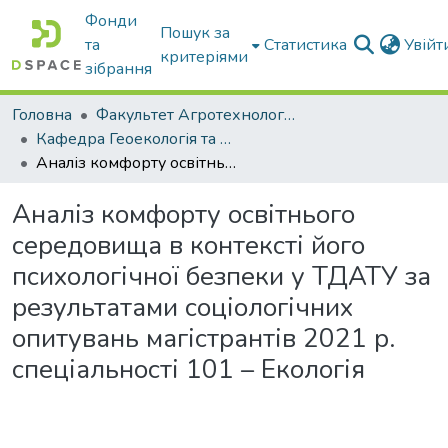
Фонди
Пошук за
та
Статистика
Увій
критеріями
зібрання
Головна
Факультет Агротехнологій та екології
Кафедра Геоекологія та землеустрій
Аналіз комфорту освітнього середовища в контексті його психологічної безпеки у ТДАТУ за результатами соціологічних опитувань магістрантів 2021 р. спеціальності 101 – Екологія
Аналіз комфорту освітнього
середовища в контексті його
психологічної безпеки у ТДАТУ за
результатами соціологічних
опитувань магістрантів 2021 р.
спеціальності 101 – Екологія