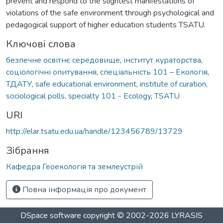
prevent and respond to the slightest manifestations of
violations of the safe environment through psychological and
pedagogical support of higher education students TSATU.
Ключові слова
безпечне освітнє середовище
,
інститут кураторства
,
соціологічні опитування
,
спеціальність 101 – Екологія
,
ТДАТУ
,
safe educational environment
,
institute of curation
,
sociological polls
,
specialty 101 - Ecology
,
TSATU
URI
http://elar.tsatu.edu.ua/handle/123456789/13729
Зібрання
Кафедра Геоекологія та землеустрій
Повна інформація про документ
DSpace software
copyright © 2002-2026
LYRASIS