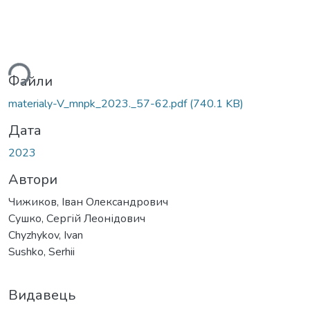
ься...
Файли
materialy-V_mnpk_2023._57-62.pdf
(740.1 KB)
Дата
2023
Автори
Чижиков, Іван Олександрович
Сушко, Сергій Леонідович
Chyzhykov, Ivan
Sushko, Serhii
Видавець