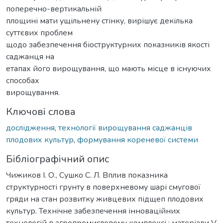
поперечно-вертикальній
площині мати ущільнену стінку, вирішує декілька
суттєвих проблем
щодо забезпечення біоструктурних показників якості
саджанця на
етапах його вирощування, що мають місце в існуючих
способах
вирощування.
Ключові слова
дослідження
,
технології вирощування саджанців
плодових культур
,
формування кореневої системи
Бібліографічний опис
Чижиков І. О., Сушко С. Л. Вплив показника
структурності грунту в поверхневому шарі смугової
гряди на стан розвитку живцевих підщеп плодових
культур. Технічне забезпечення інноваційних
технологій в агропромисловому комплексі : матеріали V