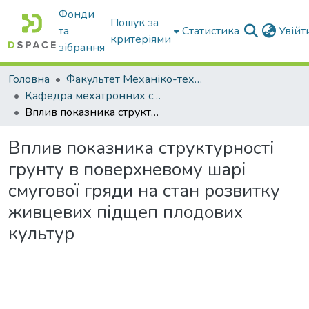
Фонди
Пошук за
та
Статистика
Увій
критеріями
зібрання
Головна
Факультет Механіко-технологічний
Кафедра мехатронних систем тракторів та сільскогосподарських машин
Вплив показника структурності грунту в поверхневому шарі смугової гряди на стан розвитку живцевих підщеп плодових культур
Вплив показника структурності
грунту в поверхневому шарі
смугової гряди на стан розвитку
живцевих підщеп плодових
культур