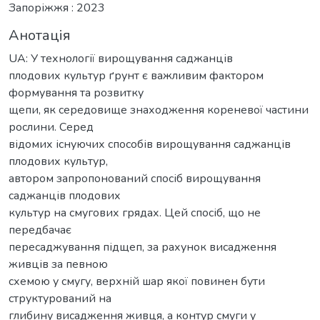
Запоріжжя : 2023
Анотація
UA: У технології вирощування саджанців
плодових культур ґрунт є важливим фактором
формування та розвитку
щепи, як середовище знаходження кореневої частини
рослини. Серед
відомих існуючих способів вирощування саджанців
плодових культур,
автором запропонований спосіб вирощування
саджанців плодових
культур на смугових грядах. Цей спосіб, що не
передбачає
пересаджування підщеп, за рахунок висадження
живців за певною
схемою у смугу, верхній шар якої повинен бути
структурований на
глибину висадження живця, а контур смуги у