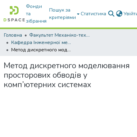
Фонди
Пошук за
та
Статистика
Увій
критеріями
зібрання
Головна
Факультет Механіко-технологічний
Кафедра Інженерної механіки та комп'ютерного проектування
Метод дискретного моделювання просторових обводів у комп’ютерних системах
Метод дискретного моделювання
просторових обводів у
комп’ютерних системах