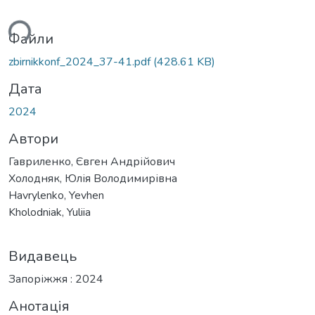
ься...
Файли
zbirnikkonf_2024_37-41.pdf
(428.61 KB)
Дата
2024
Автори
Гавриленко, Євген Андрійович
Холодняк, Юлія Володимирівна
Havrylenko, Yevhen
Kholodniak, Yuliia
Видавець
Запоріжжя : 2024
Анотація