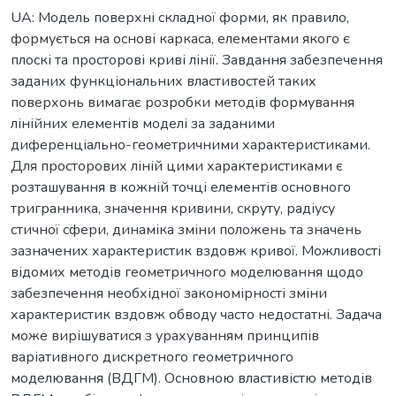
UA: Модель поверхні складної форми, як правило,
формується на основі каркаса, елементами якого є
плоскі та просторові криві лінії. Завдання забезпечення
заданих функціональних властивостей таких
поверхонь вимагає розробки методів формування
лінійних елементів моделі за заданими
диференціально-геометричними характеристиками.
Для просторових ліній цими характеристиками є
розташування в кожній точці елементів основного
тригранника, значення кривини, скруту, радіусу
стичної сфери, динаміка зміни положень та значень
зазначених характеристик вздовж кривої. Можливості
відомих методів геометричного моделювання щодо
забезпечення необхідної закономірності зміни
характеристик вздовж обводу часто недостатні. Задача
може вирішуватися з урахуванням принципів
варіативного дискретного геометричного
моделювання (ВДГМ). Основною властивістю методів