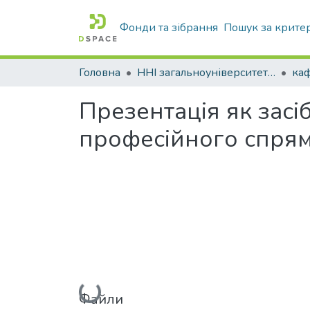
Фонди та зібрання
Пошук за крите
Головна
ННІ загальноуніверситетської підготовки
каф
Презентація як засі
професійного спря
Вантажиться...
Файли