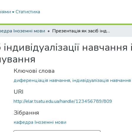
ріями
Статистика
едра Іноземні мови
Презентація як засіб індивідуалізації навчання іноземної мови професійного спрямування
б індивідуалізації навчання
мування
Ключові слова
диференціація навчання
,
індивідуалізація навчання
URI
http://elar.tsatu.edu.ua/handle/123456789/809
Зібрання
кафедра Іноземні мови