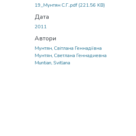
19_Мунтян С.Г..pdf
(221.56 KB)
Дата
2011
Автори
Мунтян, Світлана Геннадіївна
Мунтян, Светлана Геннадиевна
Muntian, Svitlana