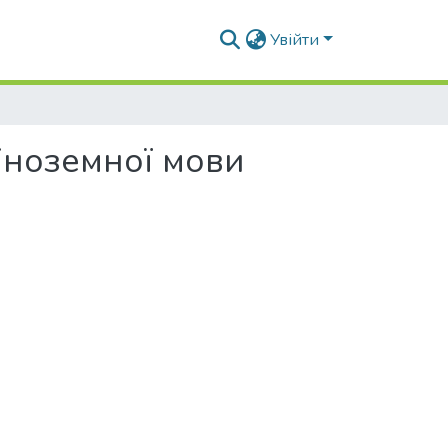
Увійти
 іноземної мови