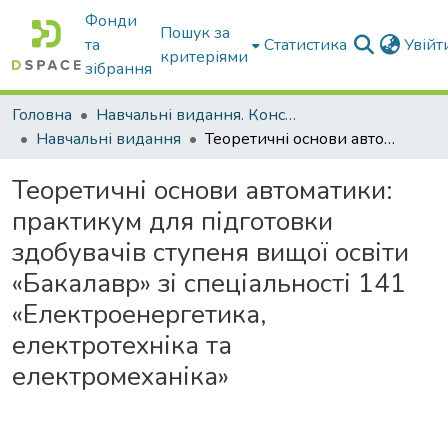
Фонди
Пошук за
та
Статистика
Увій
критеріями
зібрання
Головна
Навчальні видання. Конспекти лекцій
Навчальні видання
Теоретичні основи автоматики: практикум для підготовки здобувачів ступеня вищої освіти «Бакалавр» зі спеціальності 141 «Електроенергетика, електротехніка та електромеханіка»
Теоретичні основи автоматики:
практикум для підготовки
здобувачів ступеня вищої освіти
«Бакалавр» зі спеціальності 141
«Електроенергетика,
електротехніка та
електромеханіка»