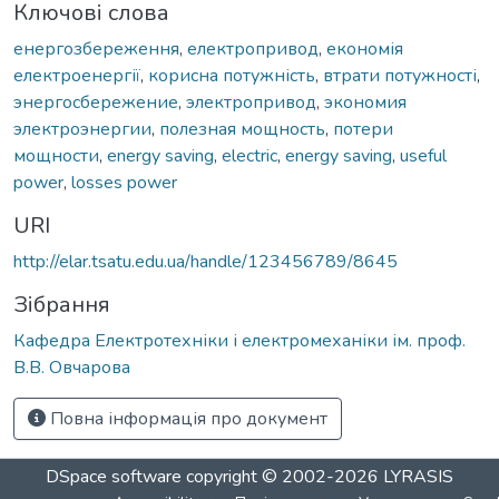
Ключові слова
енергозбереження
,
електропривод
,
економія
електроенергії
,
корисна потужність
,
втрати потужності
,
энергосбережение
,
электропривод
,
экономия
электроэнергии
,
полезная мощность
,
потери
мощности
,
energy saving
,
electric
,
energy saving
,
useful
power
,
losses power
URI
http://elar.tsatu.edu.ua/handle/123456789/8645
Зібрання
Кафедра Електротехніки і електромеханіки ім. проф.
В.В. Овчарова
Повна інформація про документ
DSpace software
copyright © 2002-2026
LYRASIS