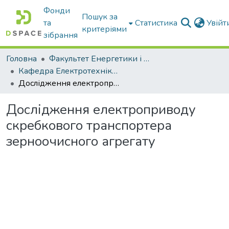
Фонди
Пошук за
та
Статистика
Увій
критеріями
зібрання
Головна
Факультет Енергетики і комп'ютерних технологій
Кафедра Електротехніки і електромеханіки ім. проф. В.В. Овчарова
Дослідження електроприводу скребкового транспортера зерноочисного агрегату
Дослідження електроприводу
скребкового транспортера
зерноочисного агрегату