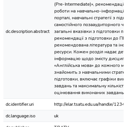
(Pre-Intermediate)», рекомендації
роботи на навчально-інформаці
порталі, навчальні стратегії з під
самостійного позааудиторного чи
dc.description.abstract
загальні вказівки з підготовки пр
рекомендації з підготовки до ПМ
рекомендована література та інф
ресурси. Кожен розділ надає дет
інформацію щодо змісту дисципл
«Англійська мова» до кожного мо
знайомить з навчальними стратегі
підготовки, включає графіки вик
завдань та максимальну кількість
оцінювання виконаних завдань.
dc.identifier.uri
http://elar.tsatu.edu.ua/handle/12
dc.language.iso
uk