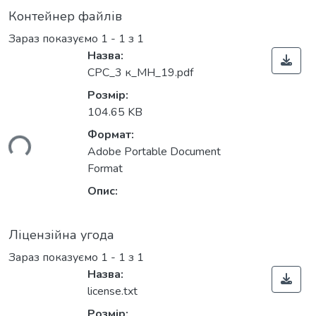
Контейнер файлів
Зараз показуємо
1 - 1 з 1
Назва:
СРС_3 к_МН_19.pdf
Розмір:
104.65 KB
Формат:
ься...
Adobe Portable Document
Format
Опис:
Ліцензійна угода
Зараз показуємо
1 - 1 з 1
Назва:
license.txt
Розмір: