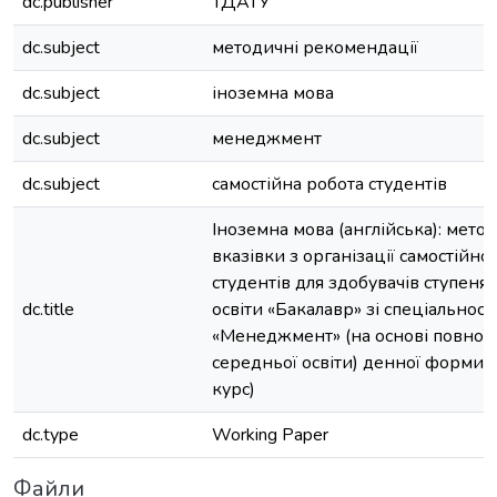
dc.publisher
ТДАТУ
dc.subject
методичні рекомендації
dc.subject
іноземна мова
dc.subject
менеджмент
dc.subject
самостійна робота студентів
Іноземна мова (англійська): мето
вказівки з організації самостійно
студентів для здобувачів ступеня
dc.title
освіти «Бакалавр» зі спеціальност
«Менеджмент» (на основі повної 
середньої освіти) денної форми 
курс)
dc.type
Working Paper
Файли