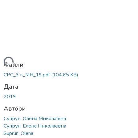
ажиться...
Файли
СРС_3 к_МН_19.pdf
(104.65 KB)
Дата
2019
Автори
Супрун, Олена Миколаївна
Супрун, Елена Николаевна
Suprun, Olena