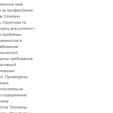
оземних мов.
ва за професійним
в. Описано
 структура та
курсу дисципліни і
ся проблемы
аммистов в
ребования
альностей
щены требования
кативной
слевыми
ей. Приведены
ерных
тносительно
 и содержание
ному
стов. Описаны