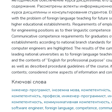
методическое обеспечение курса дисциплины, его це
содержание. Рассмотрены аспекты информационн
курса дисциплины и консультирования студентов. EN: 
with the problem of foreign language teaching for future s
higher educational establishments. Requirements of emplo
for engineering positions as to their linguistic competence
Communicative competence requirements for graduates of
establishments according to national branch standards fo
computer engineers are highlighted. The results of the curr
leading national universities as to foreign language teachi
and the contents of “English for professional purpose” co
as well as described procedural guidelines of the course, i
contents; considered some aspects of information and con
Ключові слова
інженер-програміст
,
іноземна мова
,
компетентність
,
компетентність
,
професія
,
инженер-программист
,
ин
компетентность
,
коммуникативная компетентность
,
software engineer
,
foreign language
,
competence
,
commun