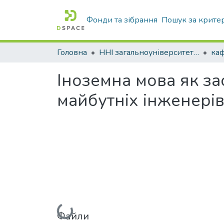
Фонди та зібрання
Пошук за крите
Головна
ННІ загальноуніверситетської підготовки
каф
Іноземна мова як за
майбутніх інженерів
Файли