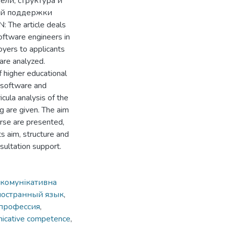
ли, структура и
ой поддержки
The article deals
oftware engineers in
yers to applicants
 are analyzed.
 higher educational
r software and
icula analysis of the
ng are given. The aim
urse are presented,
ts aim, structure and
sultation support.
комунікативна
остранный язык
,
профессия
,
icative competence
,