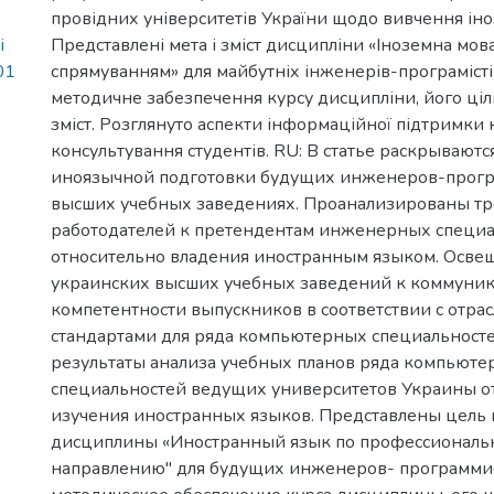
провідних університетів України щодо вивчення ін
і
Представлені мета і зміст дисципліни «Іноземна мо
01
спрямуванням» для майбутніх інженерів-програмісті
методичне забезпечення курсу дисципліни, його цілі,
зміст. Розглянуто аспекти інформаційної підтримки 
консультування студентів. RU: В статье раскрывают
иноязычной подготовки будущих инженеров-прогр
высших учебных заведениях. Проанализированы т
работодателей к претендентам инженерных специ
относительно владения иностранным языком. Осве
украинских высших учебных заведений к коммуни
компетентности выпускников в соответствии с отра
стандартами для ряда компьютерных специальност
результаты анализа учебных планов ряда компьют
специальностей ведущих университетов Украины о
изучения иностранных языков. Представлены цель
дисциплины «Иностранный язык по профессиональ
направлению" для будущих инженеров- программи