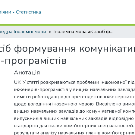
ріями
Статистика
едра Іноземні мови
Іноземна мова як засіб формування комунікативної компетентності майбутніх інженерів-програмістів
сіб формування комунікати
-програмістів
Анотація
UK: У статті розкриваються проблеми іншомовної пі
інженерів-програмістів у вищих навчальних заклад
вимоги роботодавців до претендентів інженерних 
щодо володіння іноземною мовою. Висвітлено вимо
вищих навчальних закладів до комунікативної комп
випускників вищих навчальних закладів відповідно
стандартів для низки комп’ютерних спеціальностей.
результати аналізу навчальних планів комп’ютерних