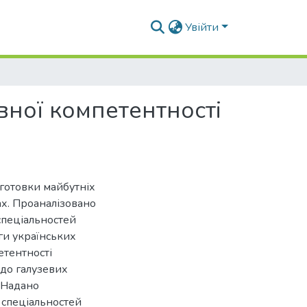
Увійти
вної компетентності
дготовки майбутніх
ах. Проаналізовано
спеціальностей
ги українських
етентності
 до галузевих
 Надано
 спеціальностей