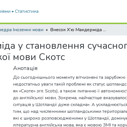
ріями
Статистика
едра Іноземні мови
Внесок Х’ю Макдерміда у становлення сучасного літературного варіанту шотландської мови Скотс
іда у становлення сучасног
кої мови Скотс
Анотація
До сьогоднішнього моменту вітчизняні та зарубіжні 
недостатньо уваги такій проблемі як статус шотландс
як «Скоте» згл. Scots), а також питанню її автономно
до англійської мови, Зокрема, найчастіше вказувалос
ситуація у Шотландії дуже складна». А ускладнюється
тим, що над численними шотландськими територіал
які є широко розповсюдженими у Шотландії, домінує
літературна англійська мова, яка є мовою ЗМІ та кор