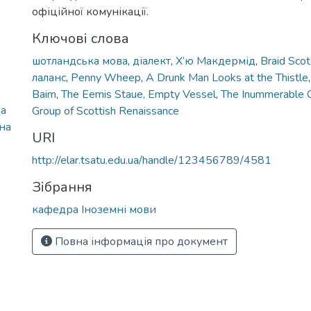
офіційної комунікації.
Ключові слова
шотландська мова
,
діалект
,
Х’ю Макдермід
,
Braid Scot
лаланс
,
Penny Wheep
,
А Drunk Man Looks at the Thistle
Baim
,
The Eemis Staue, Empty Vessel
,
The Inummerable C
на
Group of Scottish Renaissance
на
URI
http://elar.tsatu.edu.ua/handle/123456789/4581
Зібрання
кафедра Іноземні мови
Повна інформація про документ