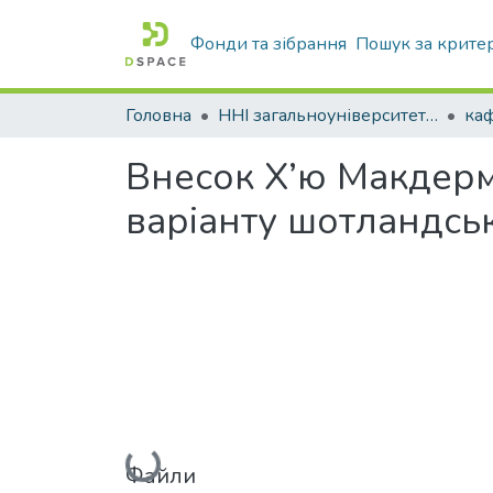
Фонди та зібрання
Пошук за крите
Головна
ННІ загальноуніверситетської підготовки
каф
Внесок Х’ю Макдерм
варіанту шотландсь
Вантажиться...
Файли