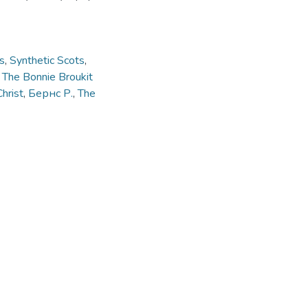
s
,
Synthetic Scots
,
,
The Bonnie Broukit
hrist
,
Бернс Р.
,
The