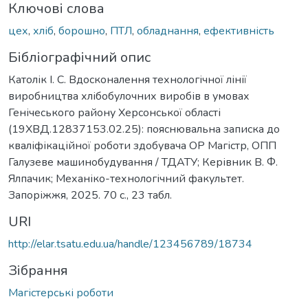
Ключові слова
цех
,
хліб
,
борошно
,
ПТЛ
,
обладнання
,
ефективність
Бібліографічний опис
Католік І. С. Вдосконалення технологічної лінії
виробництва хлібобулочних виробів в умовах
Генічеського району Херсонської області
(19ХВД.12837153.02.25): пояснювальна записка до
кваліфікаційної роботи здобувача ОР Магістр, ОПП
Галузеве машинобудування / ТДАТУ; Керівник В. Ф.
Ялпачик; Механіко-технологічний факультет.
Запоріжжя, 2025. 70 с., 23 табл.
URI
http://elar.tsatu.edu.ua/handle/123456789/18734
Зібрання
Магістерські роботи