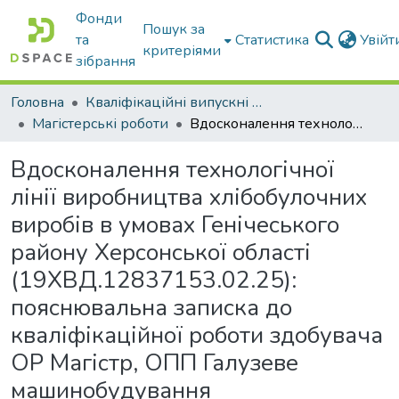
Фонди
Пошук за
та
Статистика
Увій
критеріями
зібрання
Головна
Кваліфікаційні випускні роботи бакалаврів і магістрів
Магістерські роботи
Вдосконалення технологічної лінії виробництва хлібобулочних виробів в умовах Генічеського району Херсонської області (19ХВД.12837153.02.25): пояснювальна записка до кваліфікаційної роботи здобувача ОР Магістр, ОПП Галузеве машинобудування
Вдосконалення технологічної
лінії виробництва хлібобулочних
виробів в умовах Генічеського
району Херсонської області
(19ХВД.12837153.02.25):
пояснювальна записка до
кваліфікаційної роботи здобувача
ОР Магістр, ОПП Галузеве
машинобудування